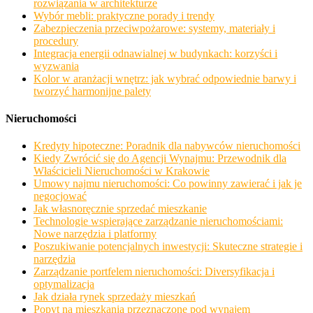
rozwiązania w architekturze
Wybór mebli: praktyczne porady i trendy
Zabezpieczenia przeciwpożarowe: systemy, materiały i
procedury
Integracja energii odnawialnej w budynkach: korzyści i
wyzwania
Kolor w aranżacji wnętrz: jak wybrać odpowiednie barwy i
tworzyć harmonijne palety
Nieruchomości
Kredyty hipoteczne: Poradnik dla nabywców nieruchomości
Kiedy Zwrócić się do Agencji Wynajmu: Przewodnik dla
Właścicieli Nieruchomości w Krakowie
Umowy najmu nieruchomości: Co powinny zawierać i jak je
negocjować
Jak własnoręcznie sprzedać mieszkanie
Technologie wspierające zarządzanie nieruchomościami:
Nowe narzędzia i platformy
Poszukiwanie potencjalnych inwestycji: Skuteczne strategie i
narzędzia
Zarządzanie portfelem nieruchomości: Diversyfikacja i
optymalizacja
Jak działa rynek sprzedaży mieszkań
Popyt na mieszkania przeznaczone pod wynajem