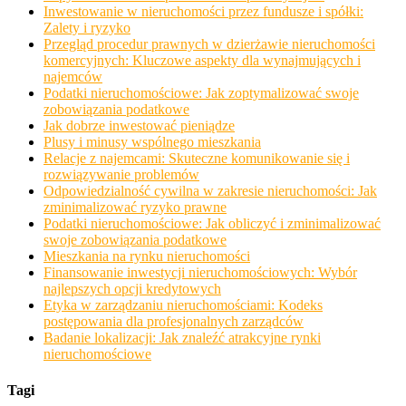
Inwestowanie w nieruchomości przez fundusze i spółki:
Zalety i ryzyko
Przegląd procedur prawnych w dzierżawie nieruchomości
komercyjnych: Kluczowe aspekty dla wynajmujących i
najemców
Podatki nieruchomościowe: Jak zoptymalizować swoje
zobowiązania podatkowe
Jak dobrze inwestować pieniądze
Plusy i minusy wspólnego mieszkania
Relacje z najemcami: Skuteczne komunikowanie się i
rozwiązywanie problemów
Odpowiedzialność cywilna w zakresie nieruchomości: Jak
zminimalizować ryzyko prawne
Podatki nieruchomościowe: Jak obliczyć i zminimalizować
swoje zobowiązania podatkowe
Mieszkania na rynku nieruchomości
Finansowanie inwestycji nieruchomościowych: Wybór
najlepszych opcji kredytowych
Etyka w zarządzaniu nieruchomościami: Kodeks
postępowania dla profesjonalnych zarządców
Badanie lokalizacji: Jak znaleźć atrakcyjne rynki
nieruchomościowe
Tagi