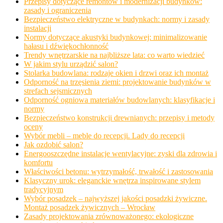
Przepisy dotyczące remontów i modernizacji budynków:
zasady i ograniczenia
Bezpieczeństwo elektryczne w budynkach: normy i zasady
instalacji
Normy dotyczące akustyki budynkowej: minimalizowanie
hałasu i dźwiękochłonność
Trendy wnętrzarskie na najbliższe lata: co warto wiedzieć
W jakim stylu urządzić salon?
Stolarka budowlana: rodzaje okien i drzwi oraz ich montaż
Odporność na trzęsienia ziemi: projektowanie budynków w
strefach sejsmicznych
Odporność ogniowa materiałów budowlanych: klasyfikacje i
normy
Bezpieczeństwo konstrukcji drewnianych: przepisy i metody
oceny
Wybór mebli – meble do recepcji. Lady do recepcji
Jak ozdobić salon?
Energooszczędne instalacje wentylacyjne: zyski dla zdrowia i
komfortu
Właściwości betonu: wytrzymałość, trwałość i zastosowania
Klasyczny urok: eleganckie wnętrza inspirowane stylem
tradycyjnym
Wybór posadzek – najwyższej jakości posadzki żywiczne.
Montaż posadzek żywicznych – Wrocław
Zasady projektowania zrównoważonego: ekologiczne