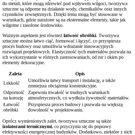
do metali, które mogą rdzewieć pod wpływem wilgoci, tworzywa
sztuczne są odporne na działanie wody, chemikaliów oraz innych
czynników zewnętrznych. Dzięki temu mogą być stosowane w
warunkach, gdzie narażone są na ekstremalne elementy, takie jak
wilgotne i zasolone środowisko.
Ważnym aspektem jest również
łatwość obróbki
. Tworzywa
sztuczne można łatwo ciąć, formować i łączyć, co przyspiesza
proces budowy oraz umożliwia wdrażanie innowacyjnych
rozwiązań projektowych. Elastyczność tych materiałów pozwala na
ich wykorzystanie w różnych zastosowaniach, od rur i okien po
elementy dekoracyjne.
Zaleta
Opis
Umożliwia łatwy transport i instalację, a także
Lekkość
zmniejsza obciążenia konstrukcyjne.
Odporność
Zapewnia trwałość w trudnych warunkach
na korozję
atmosferycznych, co wydłuża żywotność materiałów.
Łatwość
Przyspiesza proces budowy i pozwala na większą
obróbki
dowolność w projektowaniu.
Oprócz wymienionych zalet, tworzywa sztuczne są także
izolatorami termicznymi
, co przyczynia się do poprawy
efektywności energetycznej budynków. Dodatkowo, niektóre z nich