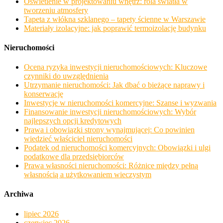
Oświetlenie w projektowaniu wnętrz: rola światła w
tworzeniu atmosfery
Tapeta z włókna szklanego – tapety ścienne w Warszawie
Materiały izolacyjne: jak poprawić termoizolację budynku
Nieruchomości
Ocena ryzyka inwestycji nieruchomościowych: Kluczowe
czynniki do uwzględnienia
Utrzymanie nieruchomości: Jak dbać o bieżące naprawy i
konserwację
Inwestycje w nieruchomości komercyjne: Szanse i wyzwania
Finansowanie inwestycji nieruchomościowych: Wybór
najlepszych opcji kredytowych
Prawa i obowiązki strony wynajmującej: Co powinien
wiedzieć właściciel nieruchomości
Podatek od nieruchomości komercyjnych: Obowiązki i ulgi
podatkowe dla przedsiębiorców
Prawa własności nieruchomości: Różnice między pełną
własnością a użytkowaniem wieczystym
Archiwa
lipiec 2026
czerwiec 2026