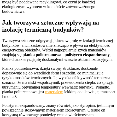
mogą być poddawane recyklingowi, co czyni je bardziej
ekologicznym wyborem w kontekście zrównoważonego
budownictwa.
Jak tworzywa sztuczne wpływają na
izolację termiczną budynków?
Tworzywa sztuczne odgrywają kluczową rolę w izolacji termicznej
budynków, a ich zastosowanie znacząco wpływa na efektywność
energetyczną obiektów. Wśród najpopularniejszych materiałów
znajdują się
pianka poliuretanowa
i
polistyren ekspandowany
,
które charakteryzują się doskonałymi właściwościami izolacyjnymi.
Pianka poliuretanowa, dzięki swojej strukturze, doskonale
dopasowuje się do wszelkich form i szczelin, co minimalizuje
ryzyko mostków termicznych. Jej wysoka efektywność termiczna
oznacza, że ma niski współczynnik przewodzenia ciepła, co sprzyja
utrzymaniu optymalnej temperatury wewnątrz budynku. Ponadto,
pianka poliuretanowa jest
materiałem
lekkim, co ułatwia jej transport
i montaż.
Polistyren ekspandowany, znany również jako styropian, jest innym
powszechnie stosowanym materiałem izolacyjnym. Oferuje on
korzystną równowagę pomiędzy ceną a właściwościami