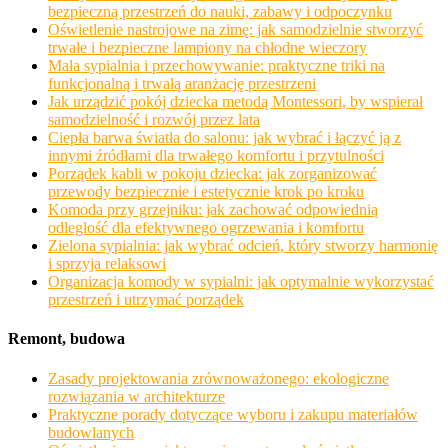
bezpieczną przestrzeń do nauki, zabawy i odpoczynku
Oświetlenie nastrojowe na zimę: jak samodzielnie stworzyć
trwałe i bezpieczne lampiony na chłodne wieczory
Mała sypialnia i przechowywanie: praktyczne triki na
funkcjonalną i trwałą aranżację przestrzeni
Jak urządzić pokój dziecka metodą Montessori, by wspierał
samodzielność i rozwój przez lata
Ciepła barwa światła do salonu: jak wybrać i łączyć ją z
innymi źródłami dla trwałego komfortu i przytulności
Porządek kabli w pokoju dziecka: jak zorganizować
przewody bezpiecznie i estetycznie krok po kroku
Komoda przy grzejniku: jak zachować odpowiednią
odległość dla efektywnego ogrzewania i komfortu
Zielona sypialnia: jak wybrać odcień, który stworzy harmonię
i sprzyja relaksowi
Organizacja komody w sypialni: jak optymalnie wykorzystać
przestrzeń i utrzymać porządek
Remont, budowa
Zasady projektowania zrównoważonego: ekologiczne
rozwiązania w architekturze
Praktyczne porady dotyczące wyboru i zakupu materiałów
budowlanych