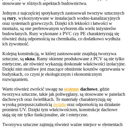
stosowane w różnych aspektach budownictwa.
Jednym z najczęściej spotykanych zastosowań tworzyw sztucznych
są
rury
, wykorzystywane w instalacjach wodno-kanalizacyjnych
oraz systemach grzewczych. Dzięki ich lekkości i łatwości w
montażu, są one preferowanym wyborem dla wielu inżynierów
budowlanych. Rury wykonane z PVC czy PE charakteryzują się
również dużą odpornością na chemikalia, co dodatkowo wydłuża
ich żywotność.
Kolejną konstrukcją, w której zastosowanie znajdują tworzywa
sztuczne, są
okna
. Ramy okienne produkowane z PCV są nie tylko
estetyczne, ale również wykazują doskonałe właściwości izolacyjne.
Dzięki nim możliwe jest znaczące obniżenie kosztów ogrzewania w
budynkach, co czyni je ekologicznym i ekonomicznym
rozwiązaniem.
Warto również zwrócić uwagę na
systemy
dachowe
, gdzie
tworzywa sztuczne, takie jak poliwęglany, są stosowane w panelach
dachowych oraz świetlikach. Te materiały charakteryzują się
wysoką przepuszczalnością
światła
oraz odpornością na działanie
promieni UV. Dzięki tym właściwościom, konstrukcje dachowe
stają się nie tylko funkcjonalne, ale i estetyczne.
Tworzywa sztuczne zajmują również ważne miejsce w elementach