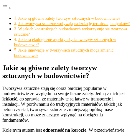
Jakie są główne zalety tworzyw sztucznych w budownictwie?
Jak tworzywa sztuczne wpływają na izolację termiczną budynków?
W jakich konstrukcjach budowlanych wykorzystuje się tworzywa
sztuczne?
Jakie są ekologiczne aspekty użycia tworzyw sztucznych w
budownictwie?
Jakie innowacje w tworzywach sztucznych mogą zmienić
budownictwo?
Jakie są główne zalety tworzyw
sztucznych w budownictwie?
Tworzywa sztuczne stają się coraz bardziej popularne w
budownictwie ze względu na swoje liczne zalety. Jedną z nich jest
lekkość
, co sprawia, że materiały te są łatwe w transporcie i
instalacji. W porównaniu do tradycyjnych materiałów, takich jak
beton czy stal, tworzywa sztuczne zmniejszają ogólną masę
konstrukcji, co może znacząco wpłynąć na obciążenia
fundamentów.
Kolejnym atutem jest
odporność na korozję
. W przeciwieństwie