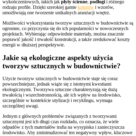
wykończeniowych, takich jak
płyty ścienne
,
podłogi
i różnego
rodzaju profile. Dzięki szerokiej gamie
kolorów
i wzorów,
umożliwiają one tworzenie unikalnych aranżacji wnętrz.
Możliwości wykorzystania tworzyw sztucznych w budownictwie są
ogromne, co przyczynia się do ich popularności w nowoczesnych
projektach. Wybierając odpowiednie materiały, można znacznie
poprawić jakość i trwałość konstrukcji, a także zredukować koszty
energii w dłuższej perspektywie.
Jakie są ekologiczne aspekty użycia
tworzyw sztucznych w budownictwie?
Użycie tworzyw sztucznych w budownictwie staje się coraz
powszechniejsze, jednak wiąże się z istotnymi kwestiami
ekologicznymi. Tworzywa sztuczne charakteryzują się dużą
trwałością i wszechstronnością, ale ich wpływ na środowisko,
szczególnie w kontekście utylizacji i recyklingu, wymaga
szczególnej uwagi.
Jednym z głównych problemów związanych z tworzywami
sztucznymi jest ich długi czas rozkładu, co oznacza, że wiele
odpadów z tych materiałów trafia na wysypiska i zanieczyszcza
środowisko. Aby zminimalizować ten negatywny wpływ, kluczowe