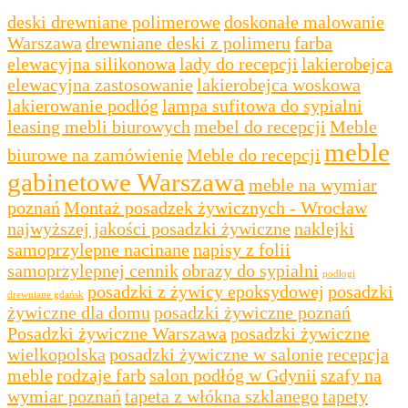
deski drewniane polimerowe
doskonałe malowanie
Warszawa
drewniane deski z polimeru
farba
elewacyjna silikonowa
lady do recepcji
lakierobejca
elewacyjna zastosowanie
lakierobejca woskowa
lakierowanie podłóg
lampa sufitowa do sypialni
leasing mebli biurowych
mebel do recepcji
Meble
meble
biurowe na zamówienie
Meble do recepcji
gabinetowe Warszawa
meble na wymiar
poznań
Montaż posadzek żywicznych - Wrocław
najwyższej jakości posadzki żywiczne
naklejki
samoprzylepne nacinane
napisy z folii
samoprzylepnej cennik
obrazy do sypialni
podłogi
posadzki z żywicy epoksydowej
posadzki
drewniane gdańsk
żywiczne dla domu
posadzki żywiczne poznań
Posadzki żywiczne Warszawa
posadzki żywiczne
wielkopolska
posadzki żywiczne w salonie
recepcja
meble
rodzaje farb
salon podłóg w Gdynii
szafy na
wymiar poznań
tapeta z włókna szklanego
tapety