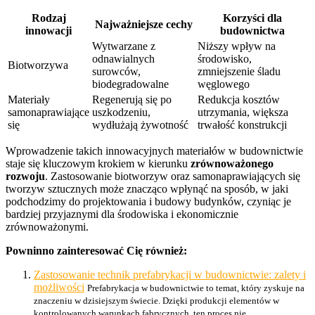
Rodzaj
Korzyści dla
Najważniejsze cechy
innowacji
budownictwa
Wytwarzane z
Niższy wpływ na
odnawialnych
środowisko,
Biotworzywa
surowców,
zmniejszenie śladu
biodegradowalne
węglowego
Materiały
Regenerują się po
Redukcja kosztów
samonaprawiające
uszkodzeniu,
utrzymania, większa
się
wydłużają żywotność
trwałość konstrukcji
Wprowadzenie takich innowacyjnych materiałów w budownictwie
staje się kluczowym krokiem w kierunku
zrównoważonego
rozwoju
. Zastosowanie biotworzyw oraz samonaprawiających się
tworzyw sztucznych może znacząco wpłynąć na sposób, w jaki
podchodzimy do projektowania i budowy budynków, czyniąc je
bardziej przyjaznymi dla środowiska i ekonomicznie
zrównoważonymi.
Powninno zainteresować Cię również:
Zastosowanie technik prefabrykacji w budownictwie: zalety i
możliwości
Prefabrykacja w budownictwie to temat, który zyskuje na
znaczeniu w dzisiejszym świecie. Dzięki produkcji elementów w
kontrolowanych warunkach fabrycznych, ten proces nie...