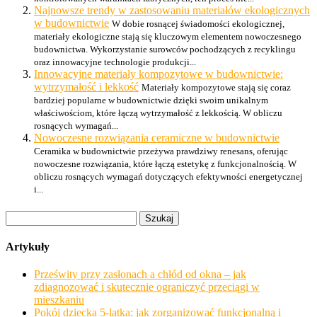
Najnowsze trendy w zastosowaniu materiałów ekologicznych
w budownictwie
W dobie rosnącej świadomości ekologicznej,
materiały ekologiczne stają się kluczowym elementem nowoczesnego
budownictwa. Wykorzystanie surowców pochodzących z recyklingu
oraz innowacyjne technologie produkcji...
Innowacyjne materiały kompozytowe w budownictwie:
wytrzymałość i lekkość
Materiały kompozytowe stają się coraz
bardziej popularne w budownictwie dzięki swoim unikalnym
właściwościom, które łączą wytrzymałość z lekkością. W obliczu
rosnących wymagań...
Nowoczesne rozwiązania ceramiczne w budownictwie
Ceramika w budownictwie przeżywa prawdziwy renesans, oferując
nowoczesne rozwiązania, które łączą estetykę z funkcjonalnością. W
obliczu rosnących wymagań dotyczących efektywności energetycznej
i...
Szukaj:
Artykuły
Prześwity przy zasłonach a chłód od okna – jak
zdiagnozować i skutecznie ograniczyć przeciągi w
mieszkaniu
Pokój dziecka 5-latka: jak zorganizować funkcjonalną i