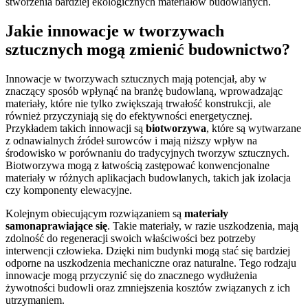
stworzenia bardziej ekologicznych materiałów budowlanych.
Jakie innowacje w tworzywach
sztucznych mogą zmienić budownictwo?
Innowacje w tworzywach sztucznych mają potencjał, aby w
znaczący sposób wpłynąć na branżę budowlaną, wprowadzając
materiały, które nie tylko zwiększają trwałość konstrukcji, ale
również przyczyniają się do efektywności energetycznej.
Przykładem takich innowacji są
biotworzywa
, które są wytwarzane
z odnawialnych źródeł surowców i mają niższy wpływ na
środowisko w porównaniu do tradycyjnych tworzyw sztucznych.
Biotworzywa mogą z łatwością zastępować konwencjonalne
materiały w różnych aplikacjach budowlanych, takich jak izolacja
czy komponenty elewacyjne.
Kolejnym obiecującym rozwiązaniem są
materiały
samonaprawiające się
. Takie materiały, w razie uszkodzenia, mają
zdolność do regeneracji swoich właściwości bez potrzeby
interwencji człowieka. Dzięki nim budynki mogą stać się bardziej
odporne na uszkodzenia mechaniczne oraz naturalne. Tego rodzaju
innowacje mogą przyczynić się do znacznego wydłużenia
żywotności budowli oraz zmniejszenia kosztów związanych z ich
utrzymaniem.