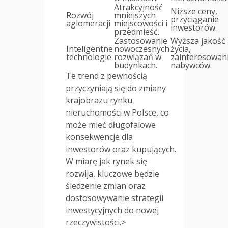
Atrakcyjność
Niższe ceny,
Rozwój
mniejszych
przyciąganie
aglomeracji
miejscowości i
inwestorów.
przedmieść.
Zastosowanie
Wyższa jakość
Inteligentne
nowoczesnych
życia,
technologie
rozwiązań w
zainteresowan
budynkach.
nabywców.
Te trend z pewnością
przyczyniają się do zmiany
krajobrazu rynku
nieruchomości w Polsce, co
może mieć długofalowe
konsekwencje dla
inwestorów oraz kupujących.
W miarę jak rynek się
rozwija, kluczowe będzie
śledzenie zmian oraz
dostosowywanie strategii
inwestycyjnych do nowej
rzeczywistości.>