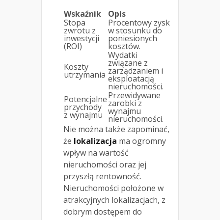
Wskaźnik
Opis
Stopa
Procentowy zysk
zwrotu z
w stosunku do
inwestycji
poniesionych
(ROI)
kosztów.
Wydatki
związane z
Koszty
zarządzaniem i
utrzymania
eksploatacją
nieruchomości.
Przewidywane
Potencjalne
zarobki z
przychody
wynajmu
z wynajmu
nieruchomości.
Nie można także zapominać,
że
lokalizacja
ma ogromny
wpływ na wartość
nieruchomości oraz jej
przyszłą rentowność.
Nieruchomości położone w
atrakcyjnych lokalizacjach, z
dobrym dostępem do