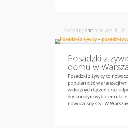
Posted by
admin
on wrz 30, 201
Posadzki z żywi
domu w Warsz
Posadzki z żywicy to nowoc
popularność w aranżacji wnęt
widocznych łączeń oraz odpo
doskonałym wyborem dla o
nowoczesny styl. W Warszawi