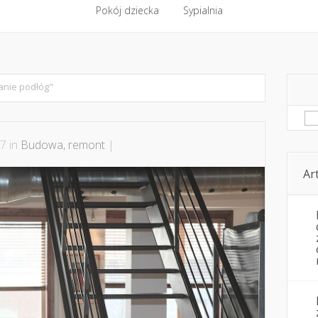
ntakt
Budowa, remont
Pokój dziecka
Komfort cieplny
Sypialnia
Kwestie pozare
Pokój dziecka
Sypialnia
anie podłóg"
Sz
7 in
Budowa, remont
|
Ar