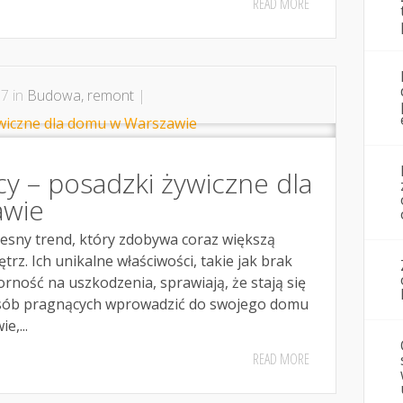
READ MORE
7 in
Budowa, remont
|
cy – posadzki żywiczne dla
awie
zesny trend, który zdobywa coraz większą
rz. Ich unikalne właściwości, takie jak brak
rność na uszkodzenia, sprawiają, że stają się
sób pragnących wprowadzić do swojego domu
e,...
READ MORE