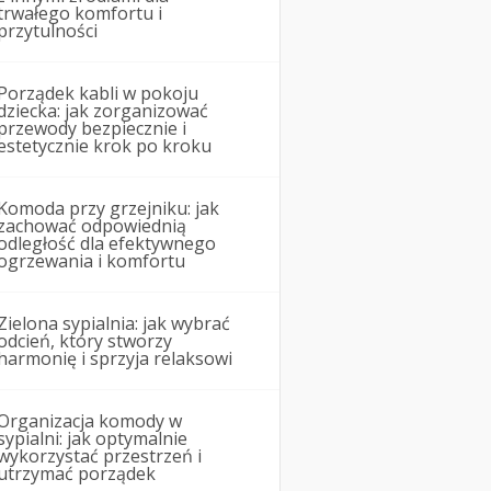
trwałego komfortu i
przytulności
Porządek kabli w pokoju
dziecka: jak zorganizować
przewody bezpiecznie i
estetycznie krok po kroku
Komoda przy grzejniku: jak
zachować odpowiednią
odległość dla efektywnego
ogrzewania i komfortu
Zielona sypialnia: jak wybrać
odcień, który stworzy
harmonię i sprzyja relaksowi
Organizacja komody w
sypialni: jak optymalnie
wykorzystać przestrzeń i
utrzymać porządek