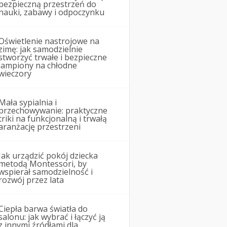
bezpieczną przestrzeń do
nauki, zabawy i odpoczynku
Oświetlenie nastrojowe na
zimę: jak samodzielnie
stworzyć trwałe i bezpieczne
lampiony na chłodne
wieczory
Mała sypialnia i
przechowywanie: praktyczne
triki na funkcjonalną i trwałą
aranżację przestrzeni
Jak urządzić pokój dziecka
metodą Montessori, by
wspierał samodzielność i
rozwój przez lata
Ciepła barwa światła do
salonu: jak wybrać i łączyć ją
z innymi źródłami dla