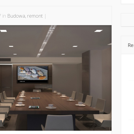
7 in
Budowa, remont
|
Re