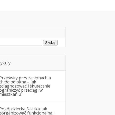
montowe
Nieruchomości
ukaj:
tykuły
Prześwity przy zasłonach a
chłód od okna – jak
zdiagnozować i skutecznie
ograniczyć przeciągi w
mieszkaniu
Pokój dziecka 5-latka: jak
zorganizować funkcjonalną i