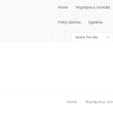
Home
Współpraca i kontakt
Home
Pokój dziecka
Współpraca i kontakt
Sypialnia
Pokój dziecka
Sypialnia
Home
Współpraca i ko