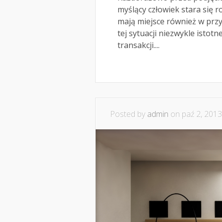
myślący człowiek stara się r
mają miejsce również w prz
tej sytuacji niezwykle istot
transakcji....
Posted by
admin
on paź 2, 2013