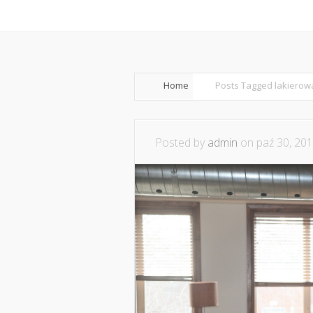
Home
Współpraca i ko
Home
Posts Tagged
lakierow
Posted by
admin
on paź 30, 201