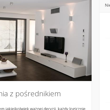
Ni
ia z pośrednikiem
 jakiejkolwiek ważnej decyzji, każdy logicznie