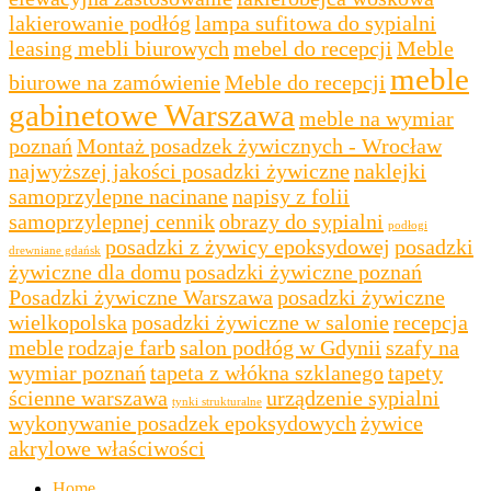
lakierowanie podłóg
lampa sufitowa do sypialni
leasing mebli biurowych
mebel do recepcji
Meble
meble
biurowe na zamówienie
Meble do recepcji
gabinetowe Warszawa
meble na wymiar
poznań
Montaż posadzek żywicznych - Wrocław
najwyższej jakości posadzki żywiczne
naklejki
samoprzylepne nacinane
napisy z folii
samoprzylepnej cennik
obrazy do sypialni
podłogi
posadzki z żywicy epoksydowej
posadzki
drewniane gdańsk
żywiczne dla domu
posadzki żywiczne poznań
Posadzki żywiczne Warszawa
posadzki żywiczne
wielkopolska
posadzki żywiczne w salonie
recepcja
meble
rodzaje farb
salon podłóg w Gdynii
szafy na
wymiar poznań
tapeta z włókna szklanego
tapety
ścienne warszawa
urządzenie sypialni
tynki strukturalne
wykonywanie posadzek epoksydowych
żywice
akrylowe właściwości
Home