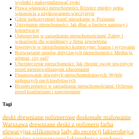
wydatki i maksymalizować zyski
Prawa własności nieruchomości: Różnice między pełną
własnością a użytkowaniem wieczystym
Gdzie najkorzystniej kupić mieszkanie w Poznaniu
Utrzymanie nieruchomości: Jak dbać o bieżące naprawy i
konserwację
Outsourcing w zarządzaniu nieruchomościami: Zalety i
wskazówki dla współpracy z firmą zewnętrzną
Inwestycje w nieruchomości komercyjne: Szanse i wyzwania
Rozwiązanie sporów dotyczących nieruchomości: Mediacja,
arbitraż, czy sąd?
Ubezpieczenie nieruchomości: Jak chronić swoje inwestycje
przed nieprzewidzianymi zdarzeniami
Finansowanie inwestycji nieruchomościowych: Wybór
najlepszych opcji kredytowych
Bezpieczeństwo w zarządzaniu nieruchomościami: Ochrona
przed kradzieżami i zagrożeniami
Tagi
deski drewniane polimerowe
doskonałe malowanie
Warszawa
drewniane deski z polimeru
farba
elewacyjna silikonowa
lady do recepcji
lakierobejca
elewacyjna zastosowanie
lakierobejca woskowa