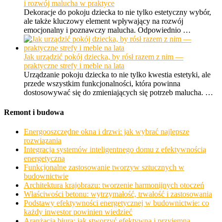
i rozwój malucha w praktyce
Dekoracje do pokoju dziecka to nie tylko estetyczny wybór,
ale także kluczowy element wpływający na rozwój
emocjonalny i poznawczy malucha. Odpowiednio …
Jak urządzić pokój dziecka, by rósł razem z nim —
praktyczne strefy i meble na lata
Urządzanie pokoju dziecka to nie tylko kwestia estetyki, ale
przede wszystkim funkcjonalności, która powinna
dostosowywać się do zmieniających się potrzeb malucha. …
Remont i budowa
Energooszczędne okna i drzwi: jak wybrać najlepsze
rozwiązania
Integracja systemów inteligentnego domu z efektywnością
energetyczną
Funkcjonalne zastosowanie tworzyw sztucznych w
budownictwie
Architektura krajobrazu: tworzenie harmonijnych otoczeń
Właściwości betonu: wytrzymałość, trwałość i zastosowania
Podstawy efektywności energetycznej w budownictwie: co
każdy inwestor powinien wiedzieć
Aranżacja biura: jak stworzyć efektywną i przyjemną