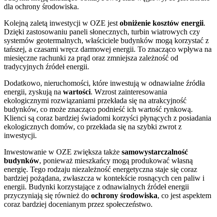
dla ochrony środowiska.
Kolejną zaletą inwestycji w OZE jest
obniżenie kosztów energii
.
Dzięki zastosowaniu paneli słonecznych, turbin wiatrowych czy
systemów geotermalnych, właściciele budynków mogą korzystać z
tańszej, a czasami wręcz darmowej energii. To znacząco wpływa na
miesięczne rachunki za prąd oraz zmniejsza zależność od
tradycyjnych źródeł energii.
Dodatkowo, nieruchomości, które inwestują w odnawialne źródła
energii, zyskują na
wartości
. Wzrost zainteresowania
ekologicznymi rozwiązaniami przekłada się na atrakcyjność
budynków, co może znacząco podnieść ich wartość rynkową.
Klienci są coraz bardziej świadomi korzyści płynących z posiadania
ekologicznych domów, co przekłada się na szybki zwrot z
inwestycji.
Inwestowanie w OZE zwiększa także
samowystarczalność
budynków
, ponieważ mieszkańcy mogą produkować własną
energię. Tego rodzaju niezależność energetyczna staje się coraz
bardziej pożądana, zwłaszcza w kontekście rosnących cen paliw i
energii. Budynki korzystające z odnawialnych źródeł energii
przyczyniają się również do
ochrony środowiska
, co jest aspektem
coraz bardziej docenianym przez społeczeństwo.