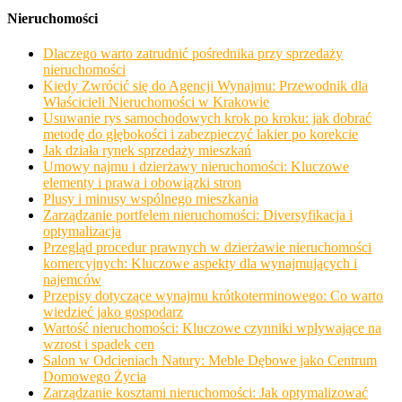
Nieruchomości
Dlaczego warto zatrudnić pośrednika przy sprzedaży
nieruchomości
Kiedy Zwrócić się do Agencji Wynajmu: Przewodnik dla
Właścicieli Nieruchomości w Krakowie
Usuwanie rys samochodowych krok po kroku: jak dobrać
metodę do głębokości i zabezpieczyć lakier po korekcie
Jak działa rynek sprzedaży mieszkań
Umowy najmu i dzierżawy nieruchomości: Kluczowe
elementy i prawa i obowiązki stron
Plusy i minusy wspólnego mieszkania
Zarządzanie portfelem nieruchomości: Diversyfikacja i
optymalizacja
Przegląd procedur prawnych w dzierżawie nieruchomości
komercyjnych: Kluczowe aspekty dla wynajmujących i
najemców
Przepisy dotyczące wynajmu krótkoterminowego: Co warto
wiedzieć jako gospodarz
Wartość nieruchomości: Kluczowe czynniki wpływające na
wzrost i spadek cen
Salon w Odcieniach Natury: Meble Dębowe jako Centrum
Domowego Życia
Zarządzanie kosztami nieruchomości: Jak optymalizować