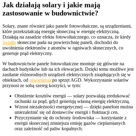
Jak działają solary i jakie mają
zastosowanie w budownictwie?
Solary, znane również jako panele fotowoltaiczne, są urządzeniami,
które przekształcają energię słoneczną w energię elektryczną.
Działają na zasadzie efektu fotowoltaicznego, co oznacza, że kiedy
światło
słoneczne pada na powierzchnię paneli, dochodzi do
uwolnienia elektronów z atomów w ogniwach słonecznych, co
generuje prąd elektryczny.
W budownictwie panele fotowoltaiczne montuje się głównie na
dachach budynków lub na ich elewacjach. Dzięki temu możliwe jest
zasilanie różnorodnych urządzeń elektrycznych znajdujących się w
obiektach, od
oświetlenia
po sprzęt AGD. Wykorzystanie solarów
przynosi ze sobą szereg korzyści, w tym:
Obniżenie kosztów energii — solary pozwalają zredukować
rachunki za prąd, gdyż generują własną energię elektryczną.
Wzrost niezależności energetycznej — dzięki panelom można
uniezależnić się od dostawców energii i fluktuacji cen.
Przyczynianie się do ochrony środowiska — korzystanie z
energii słonecznej zmniejsza emisję gazów cieplarnianych
oraz zależność od paliw kopalnych.