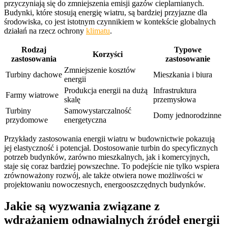
przyczyniają się do zmniejszenia emisji gazów cieplarnianych.
Budynki, które stosują energię wiatru, są bardziej przyjazne dla
środowiska, co jest istotnym czynnikiem w kontekście globalnych
działań na rzecz ochrony
klimatu
.
Rodzaj
Typowe
Korzyści
zastosowania
zastosowanie
Zmniejszenie kosztów
Turbiny dachowe
Mieszkania i biura
energii
Produkcja energii na dużą
Infrastruktura
Farmy wiatrowe
skalę
przemysłowa
Turbiny
Samowystarczalność
Domy jednorodzinne
przydomowe
energetyczna
Przykłady zastosowania energii wiatru w budownictwie pokazują
jej elastyczność i potencjał. Dostosowanie turbin do specyficznych
potrzeb budynków, zarówno mieszkalnych, jak i komercyjnych,
staje się coraz bardziej powszechne. To podejście nie tylko wspiera
zrównoważony rozwój, ale także otwiera nowe możliwości w
projektowaniu nowoczesnych, energooszczędnych budynków.
Jakie są wyzwania związane z
wdrażaniem odnawialnych źródeł energii