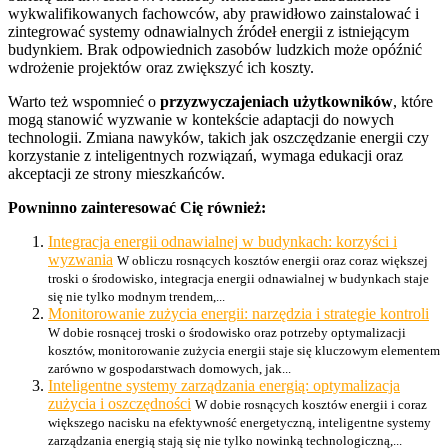
wykwalifikowanych fachowców, aby prawidłowo zainstalować i
zintegrować systemy odnawialnych źródeł energii z istniejącym
budynkiem. Brak odpowiednich zasobów ludzkich może opóźnić
wdrożenie projektów oraz zwiększyć ich koszty.
Warto też wspomnieć o
przyzwyczajeniach użytkowników
, które
mogą stanowić wyzwanie w kontekście adaptacji do nowych
technologii. Zmiana nawyków, takich jak oszczędzanie energii czy
korzystanie z inteligentnych rozwiązań, wymaga edukacji oraz
akceptacji ze strony mieszkańców.
Powninno zainteresować Cię również:
Integracja energii odnawialnej w budynkach: korzyści i
wyzwania
W obliczu rosnących kosztów energii oraz coraz większej
troski o środowisko, integracja energii odnawialnej w budynkach staje
się nie tylko modnym trendem,...
Monitorowanie zużycia energii: narzędzia i strategie kontroli
W dobie rosnącej troski o środowisko oraz potrzeby optymalizacji
kosztów, monitorowanie zużycia energii staje się kluczowym elementem
zarówno w gospodarstwach domowych, jak...
Inteligentne systemy zarządzania energią: optymalizacja
zużycia i oszczędności
W dobie rosnących kosztów energii i coraz
większego nacisku na efektywność energetyczną, inteligentne systemy
zarządzania energią stają się nie tylko nowinką technologiczną,...