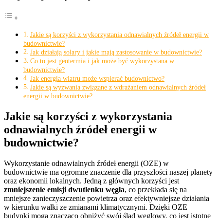
Jakie są korzyści z wykorzystania odnawialnych źródeł energii w
budownictwie?
Jak działają solary i jakie mają zastosowanie w budownictwie?
Co to jest geotermia i jak może być wykorzystana w
budownictwie?
Jak energia wiatru może wspierać budownictwo?
Jakie są wyzwania związane z wdrażaniem odnawialnych źródeł
energii w budownictwie?
Jakie są korzyści z wykorzystania
odnawialnych źródeł energii w
budownictwie?
Wykorzystanie odnawialnych źródeł energii (OZE) w
budownictwie ma ogromne znaczenie dla przyszłości naszej planety
oraz ekonomii lokalnych. Jedną z głównych korzyści jest
zmniejszenie emisji dwutlenku węgla
, co przekłada się na
mniejsze zanieczyszczenie powietrza oraz efektywniejsze działania
w kierunku walki ze zmianami klimatycznymi. Dzięki OZE
budynki mogą znacząco obniżyć swój ślad węglowy, co jest istotne