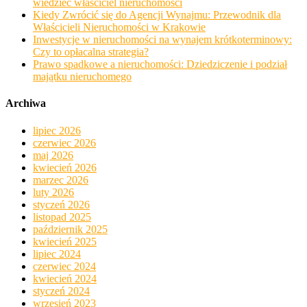
wiedzieć właściciel nieruchomości
Kiedy Zwrócić się do Agencji Wynajmu: Przewodnik dla
Właścicieli Nieruchomości w Krakowie
Inwestycje w nieruchomości na wynajem krótkoterminowy:
Czy to opłacalna strategia?
Prawo spadkowe a nieruchomości: Dziedziczenie i podział
majątku nieruchomego
Archiwa
lipiec 2026
czerwiec 2026
maj 2026
kwiecień 2026
marzec 2026
luty 2026
styczeń 2026
listopad 2025
październik 2025
kwiecień 2025
lipiec 2024
czerwiec 2024
kwiecień 2024
styczeń 2024
wrzesień 2023