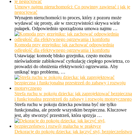
Umowy najmu nieruchomości: Co powinny zawierać i jak je
negocjować
Wynajem nieruchomości to proces, który z pozoru może
wydawać się prosty, ale w rzeczywistości skrywa wiele
pułapek. Odpowiednio sporządzona umowa najmu …
Komoda przy grzejniku: jak zachować odpowiednią
odległość dla efektywnego ogrzewania i komfortu
Ustawiając komodę blisko grzejnika, często można
nieświadomie zablokować cyrkulację ciepłego powietrza, co
prowadzi do obniżenia efektywności ogrzewania. Aby
uniknąć tego problemu, …
Strefa ruchu w pokoju dziecka: jak zaprojektować bezpieczną
i funkcjonalną przestrzeń do zabawy i rozwoju motorycznego
Strefa ruchu w pokoju dziecka powinna być nie tylko
funkcjonalna, ale przede wszystkim bezpieczna. Kluczowe
jest, aby stworzyć przestrzeń, która sprzyja …
Dekoracje do pokoju dziecka: jak łączyć styl, bezpieczeństwo