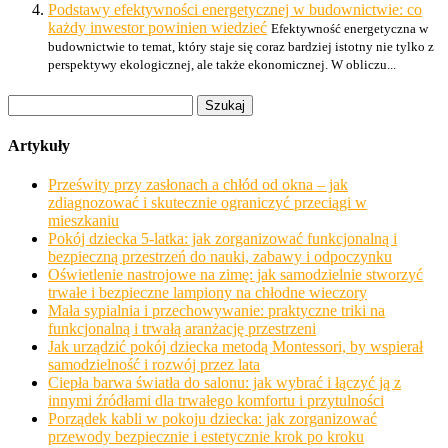
Podstawy efektywności energetycznej w budownictwie: co
każdy inwestor powinien wiedzieć
Efektywność energetyczna w
budownictwie to temat, który staje się coraz bardziej istotny nie tylko z
perspektywy ekologicznej, ale także ekonomicznej. W obliczu...
Szukaj:
Artykuły
Prześwity przy zasłonach a chłód od okna – jak
zdiagnozować i skutecznie ograniczyć przeciągi w
mieszkaniu
Pokój dziecka 5-latka: jak zorganizować funkcjonalną i
bezpieczną przestrzeń do nauki, zabawy i odpoczynku
Oświetlenie nastrojowe na zimę: jak samodzielnie stworzyć
trwałe i bezpieczne lampiony na chłodne wieczory
Mała sypialnia i przechowywanie: praktyczne triki na
funkcjonalną i trwałą aranżację przestrzeni
Jak urządzić pokój dziecka metodą Montessori, by wspierał
samodzielność i rozwój przez lata
Ciepła barwa światła do salonu: jak wybrać i łączyć ją z
innymi źródłami dla trwałego komfortu i przytulności
Porządek kabli w pokoju dziecka: jak zorganizować
przewody bezpiecznie i estetycznie krok po kroku