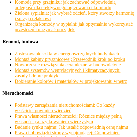
Komoda przy grzejniku: jak zachować odpowiednią
odległość dla efektywnego ogrzewania i komfortu
Zielona sypialnia: jak wybrać odcień, który stworzy harmonię
i sprzyja relaksowi
Organizacja komody w sypialni: jak optymalnie wykorzystać
przestrzeń i utrzymać porządek
Remont, budowa
Zastosowanie szkła w energooszczędnych budynkach
Montaż kabiny prysznicowej: Przewodnik krok po kroku
Nowoczesne rozwiązania ceramiczne w budownictwie
Montaż systemów wentylacyjnych i klimatyzacyjnych:
zasady i dobre praktyki
Dobieranie kolorów i materiałów w projektowaniu wnętrz
Nieruchomości
Podstawy zarządzania nieruchomościami: Co każdy
właściciel powinien wiedzieć
Prawa własności nieruchomości: Różnice między pełną
własnością a użytkowaniem wieczystym
Badanie rynku najmu: Jak ustalić odpowiednią cenę najmu
Prawa i obowiązki strony wynajmującej: Co powinien