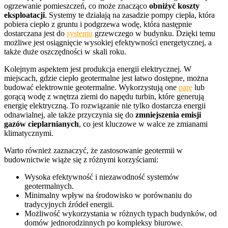
ogrzewanie pomieszczeń, co może znacząco
obniżyć koszty
eksploatacji
. Systemy te działają na zasadzie pompy ciepła, która
pobiera ciepło z gruntu i podgrzewa wodę, która następnie
dostarczana jest do
systemu
grzewczego w budynku. Dzięki temu
możliwe jest osiągnięcie wysokiej efektywności energetycznej, a
także duże oszczędności w skali roku.
Kolejnym aspektem jest produkcja energii elektrycznej. W
miejscach, gdzie ciepło geotermalne jest łatwo dostępne, można
budować elektrownie geotermalne. Wykorzystują one
parę
lub
gorącą wodę z wnętrza ziemi do napędu turbin, które generują
energię elektryczną. To rozwiązanie nie tylko dostarcza energii
odnawialnej, ale także przyczynia się do
zmniejszenia emisji
gazów cieplarnianych
, co jest kluczowe w walce ze zmianami
klimatycznymi.
Warto również zaznaczyć, że zastosowanie geotermii w
budownictwie wiąże się z różnymi korzyściami:
Wysoka efektywność i niezawodność systemów
geotermalnych.
Minimalny wpływ na środowisko w porównaniu do
tradycyjnych źródeł energii.
Możliwość wykorzystania w różnych typach budynków, od
domów jednorodzinnych po kompleksy biurowe.