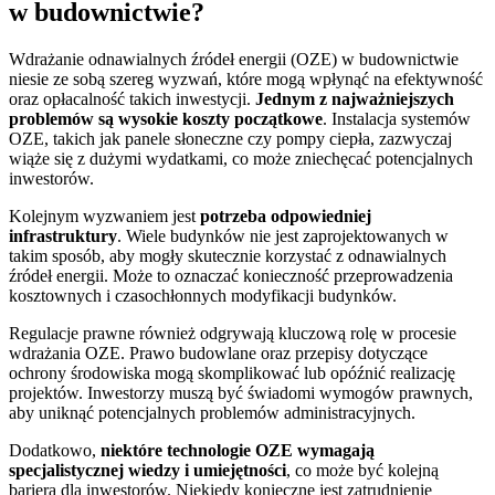
w budownictwie?
Wdrażanie odnawialnych źródeł energii (OZE) w budownictwie
niesie ze sobą szereg wyzwań, które mogą wpłynąć na efektywność
oraz opłacalność takich inwestycji.
Jednym z najważniejszych
problemów są wysokie koszty początkowe
. Instalacja systemów
OZE, takich jak panele słoneczne czy pompy ciepła, zazwyczaj
wiąże się z dużymi wydatkami, co może zniechęcać potencjalnych
inwestorów.
Kolejnym wyzwaniem jest
potrzeba odpowiedniej
infrastruktury
. Wiele budynków nie jest zaprojektowanych w
takim sposób, aby mogły skutecznie korzystać z odnawialnych
źródeł energii. Może to oznaczać konieczność przeprowadzenia
kosztownych i czasochłonnych modyfikacji budynków.
Regulacje prawne również odgrywają kluczową rolę w procesie
wdrażania OZE. Prawo budowlane oraz przepisy dotyczące
ochrony środowiska mogą skomplikować lub opóźnić realizację
projektów. Inwestorzy muszą być świadomi wymogów prawnych,
aby uniknąć potencjalnych problemów administracyjnych.
Dodatkowo,
niektóre technologie OZE wymagają
specjalistycznej wiedzy i umiejętności
, co może być kolejną
barierą dla inwestorów. Niekiedy konieczne jest zatrudnienie