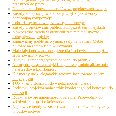
przestrzeń do pracy
Dobieranie kolorów i materiałów w projektowaniu wnętrz
Zasady kompozycji w aranżacji wnętrz: jak stworzyć
harmonijną kompozycję
Industrialny urok: wnętrza w stylu loftowym
Zasady projektowania publicznych przestrzeni miejskich
Nowoczesne trendy w architekturze: minimalistyczne i
futurystyczne projekty
Zamawiamy meble na wymiar, szafy na wymiar. Meble
biurowe na zamówienie w Poznaniu
Materiały budowlane przyjazne dla środowiska: ekologia i
zrównoważony rozwój
Budynki zeroenergetyczne: od teorii do praktyki
Normy dotyczące akustyki budynkowej: minimalizowanie
hałasu i dźwiękochłonność
Klasyczny urok: eleganckie wnętrza inspirowane stylem
tradycyjnym
TOP 7 lamp stojących do wnętrz modern classic
Podstawy projektowania architektonicznego: od koncepcji do
realizacji
Rozwijaj swoje umiejętności operatora: Przewodnik po
szkoleniach koparko ładowarka
Najnowsze trendy w zastosowaniu materiałów ekologicznych
w budownictwie