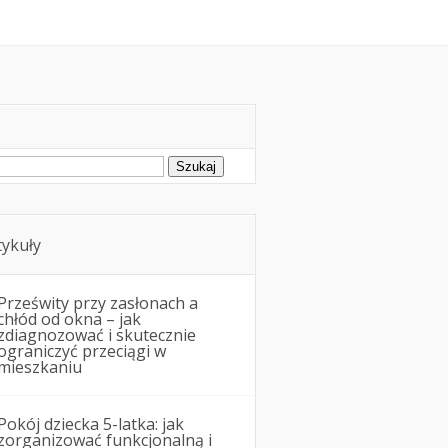
montowe
Nieruchomości
ukaj:
tykuły
Prześwity przy zasłonach a
chłód od okna – jak
zdiagnozować i skutecznie
ograniczyć przeciągi w
mieszkaniu
Pokój dziecka 5-latka: jak
zorganizować funkcjonalną i