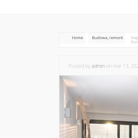
Home
Współpraca i ko
Home
Budowa, remont
Naj
bud
Posted by
admin
on mar 13, 20