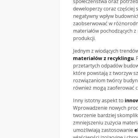
społeczeństwa oraz potrzeb
deweloperzy coraz częściej 
negatywny wpływ budownict
zaobserwować w różnorodny
materiałów pochodzących z 
produkcji.
Jednym z wiodących trendów 
materiałów z recyklingu
.
przetartych odpadów budowl
które powstają z tworzyw sz
rozwiązaniom twórcy budynk
również mogą zaoferować ci
Inny istotny aspekt to
innow
Wprowadzenie nowych proces
tworzenie bardziej skompl
zmniejszeniu zużycia mater
umożliwiają zastosowanie
e
właściwości izolacyjne i ch