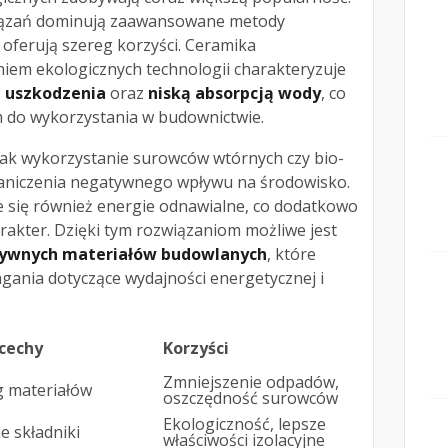
ązań dominują zaawansowane metody
 oferują szereg korzyści. Ceramika
em ekologicznych technologii charakteryzuje
 uszkodzenia
oraz
niską absorpcją wody
, co
m do wykorzystania w budownictwie.
 jak wykorzystanie surowców wtórnych czy bio-
graniczenia negatywnego wpływu na środowisko.
e się również energie odnawialne, co dodatkowo
arakter. Dzięki tym rozwiązaniom możliwe jest
ktywnych materiałów budowlanych
, które
gania dotyczące wydajności energetycznej i
cechy
Korzyści
Zmniejszenie odpadów,
g materiałów
oszczędność surowców
Ekologiczność, lepsze
e składniki
właściwości izolacyjne