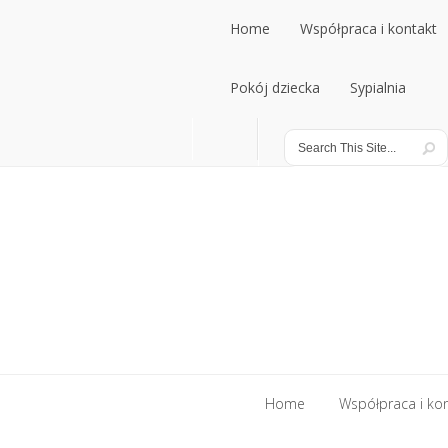
Home
Współpraca i kontakt
Home
Pokój dziecka
Współpraca i kontakt
Sypialnia
Pokój dziecka
Sypialnia
Home
Współpraca i ko