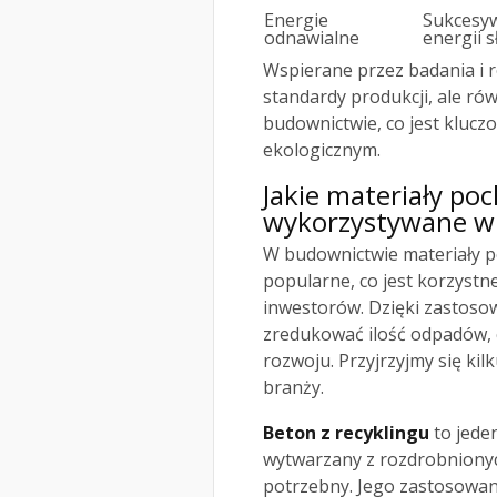
Energie
Sukcesy
odnawialne
energii s
Wspierane przez badania i r
standardy produkcji, ale r
budownictwie, co jest klucz
ekologicznym.
Jakie materiały poc
wykorzystywane w
W budownictwie materiały po
popularne, co jest korzystn
inwestorów. Dzięki zastos
zredukować ilość odpadów, 
rozwoju. Przyjrzyjmy się k
branży.
Beton z recyklingu
to jeden
wytwarzany z rozdrobnionych
potrzebny. Jego zastosowa