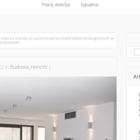
ntakt
Budowa, remont
Pokój dziecka
Komfort cieplny
Sypialnia
Kwestie pozare
Pokój dziecka
Sypialnia
nowsze trendy w zastosowaniu materiałów ekologicznych w
ownictwie
Sz
22 in
Budowa, remont
|
Ar