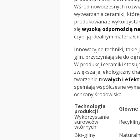
Wśród nowoczesnych rozwi
wytwarzania ceramiki, które
produkowana z wykorzystani
się
wysoką odpornością na
czyni ją idealnym materiałe
Innowacyjne techniki, takie
glin, przyczyniają się do o
W produkcji ceramiki stosuj
zwiększa jej ekologiczny ch
tworzenie
trwałych i efe
spełniają współczesne wyma
ochrony środowiska.
Technologia
Główne 
produkcji
Wykorzystanie
surowców
Recyklin
wtórnych
Bio-gliny
Naturaln