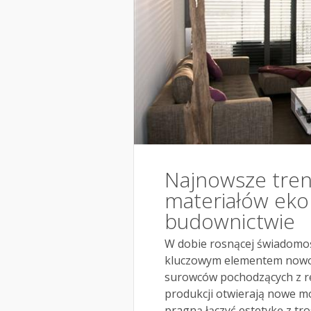
Najnowsze tren
materiałów eko
budownictwie
W dobie rosnącej świadomoś
kluczowym elementem nowo
surowców pochodzących z re
produkcji otwierają nowe mo
pragną łączyć estetykę z tr