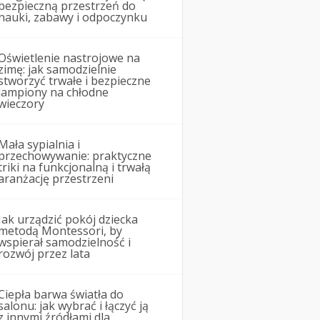
bezpieczną przestrzeń do
nauki, zabawy i odpoczynku
Oświetlenie nastrojowe na
zimę: jak samodzielnie
stworzyć trwałe i bezpieczne
lampiony na chłodne
wieczory
Mała sypialnia i
przechowywanie: praktyczne
triki na funkcjonalną i trwałą
aranżację przestrzeni
Jak urządzić pokój dziecka
metodą Montessori, by
wspierał samodzielność i
rozwój przez lata
Ciepła barwa światła do
salonu: jak wybrać i łączyć ją
z innymi źródłami dla