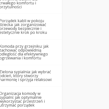
trwałego komfortu i
przytulności
Porządek kabli w pokoju
dziecka: jak zorganizować
przewody bezpiecznie i
estetycznie krok po kroku
Komoda przy grzejniku: jak
zachować odpowiednią
odległość dla efektywnego
ogrzewania i komfortu
Zielona sypialnia: jak wybrać
odcień, który stworzy
harmonię i sprzyja relaksowi
Organizacja komody w
sypialni: jak optymalnie
wykorzystać przestrzeń i
utrzymać porządek