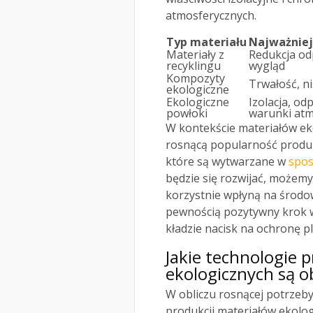
atmosferycznych.
Typ materiału
Najważniej
Materiały z
Redukcja od
recyklingu
wygląd
Kompozyty
Trwałość, n
ekologiczne
Ekologiczne
Izolacja, o
powłoki
warunki at
W kontekście materiałów ek
rosnącą popularność produk
które są wytwarzane w
spo
będzie się rozwijać, możemy
korzystnie wpłyną na środo
pewnością pozytywny krok w
kładzie nacisk na ochronę pl
Jakie technologie 
ekologicznych są 
W obliczu rosnącej potrze
produkcji materiałów ekolo