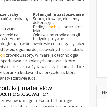
sze cechy
Potencjalne zastosowanie
padów, unikalny
Ściany, elewacje, elementy
dekoracyjne
Podłogi,
meble
, konstrukcje
iska waga
lekkie
dporność na
Odnawialne źródła energii,
mosferyczne
budynki pasywne
ologicznych w budownictwie dostrzegamy także
tów biologicznie degradowalnych oraz takich,
sób
zrównoważony. W miarę jak technologia
 spodziewać się kolejnych innowacji, które
wisko oraz jakość życia w naszych domach. To z
 kierunku budownictwa przyszłości, które
anety i zdrowie ludzi.
produkcji materiałów
obecnie stosowane?
Ni
by zrównoważonego rozwoju, technologie
gicznych zdobywają coraz większą popularność.