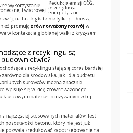
Redukcja emisji CO2,
wne wykorzystanie
oszczędności
łonecznej i wiatrowej
energetyczne
ozwój, technologie te nie tylko podnoszą
ównież promują
zrównoważony rozwój
w
owe w kontekście globlanej walki z kryzysem
hodzące z recyklingu są
 budownictwie?
chodzące z recyklingu stają się coraz bardziej
e zarówno dla środowiska, jak i dla budżetu
owaniu tych surowców można znacznie
co wpisuje się w ideę zrównoważonego
ilku kluczowym materiałom używanym w tej
 z najczęściej stosowanych materiałów. Jest
 pozostałości betonu, który nie jest już
nie pozwala zredukować zapotrzebowanie na