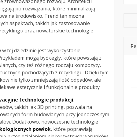
ę zrównoważonego rozwoju. Architekci i
sięgają po rozwiązania, które minimalizują
wa na środowisko. Trend ten można
ch aspektach, takich jak zastosowanie
recyklingu oraz nowatorskie technologie
Re
w tej dziedzinie jest wykorzystanie
 Przykładem mogą być cegły, które powstają z
anych, czy też różnego rodzaju kompozyty,
tucznych pochodzących z recyklingu. Dzięki tym
ów nie tylko zmniejszają ilość odpadów, ale
ekawe estetycznie i funkcjonalnie produkty.
acyjne technologie produkcji
.
ów, takich jak 3D printing, pozwala na
ikowanych form budowlanych przy jednoczesnym
iałów. Dodatkowo, nowoczesne technologie
kologicznych powłok
, które poprawiają
ronią przed działaniem niekorzystnych warunków