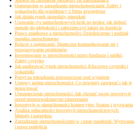
Sposób na zarobienie pieniędzy na mieszkaniach
Outsourcing w zarządzaniu nieruchomościami: Zalety i
wskazówki dla współpracy z firmą zewnętrzną
Jak działa rynek sprzedaży mieszkań
Usuwanie rys samochodowych krok po kroku: jak dobrać
metodę do głębokości i zabezpieczyć lakier po korekcie
Prawo spadkowe a nieruchomości: Dziedziczenie i podział
majątku nieruchomego
Relacje z najemcami: Skuteczne komunikowanie się i
rozwiązywanie problemów
Inwestowanie w nieruchomości przez fundusze i spółki:
Zalety i ryzyko
Jak analizować rynek nieruchomości: Kluczowe czynniki i
wskaźniki
Popyt na mieszkania przeznaczone pod wynajem
Umowy najmu nieruchomości: Co powinny zawierać i jak je
negocjować
Ubezpieczenie nieruchomości: Jak chronić swoje inwestycje
przed nieprzewidzianymi zdarzeniami
Inwestycje w nieruchomości komercyjne: Szanse i wyzwania
Analiza opłacalności inwestycji nieruchomościowych:
Metody i narzędzia
Zarządzanie nieruchomościami w czasie pandemii: Wyzwania
i nowe podejścia