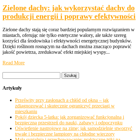
Zielone dachy: jak wykorzystać dachy do
produkcji energii i poprawy efektywności
Zielone dachy stają się coraz bardziej popularnym rozwiązaniem w
miastach, oferując nie tylko estetyczne walory, ale także szereg
korzyści dla środowiska i efektywności energetycznej budynków.
Dzięki roślinom rosnącym na dachach można znacząco poprawić
jakość powietrza, zredukować efekt miejskiej wyspy...
Read More
Szukaj:
Artykuły
Prześwity przy zasłonach a chłód od okna – jak
zdiagnozować i skutecznie ograniczyć przeciągi w
mieszkaniu
Pokój dziecka 5-latka: jak zorganizować funkcjonalną i
bezpieczną przestrzeń do nauki, zabawy i odpoczynku
Oświetlenie nastrojowe na zimę: jak samodzielnie stworzyć
trwałe i bezpieczne lampiony na chłodne wieczory
Mała sypialnia i przechowywanie: praktyczne triki na