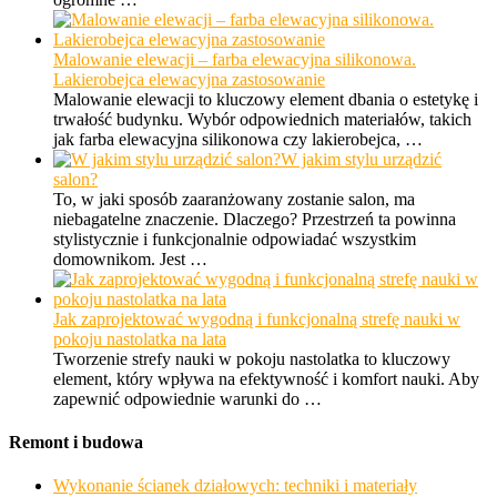
Malowanie elewacji – farba elewacyjna silikonowa.
Lakierobejca elewacyjna zastosowanie
Malowanie elewacji to kluczowy element dbania o estetykę i
trwałość budynku. Wybór odpowiednich materiałów, takich
jak farba elewacyjna silikonowa czy lakierobejca, …
W jakim stylu urządzić
salon?
To, w jaki sposób zaaranżowany zostanie salon, ma
niebagatelne znaczenie. Dlaczego? Przestrzeń ta powinna
stylistycznie i funkcjonalnie odpowiadać wszystkim
domownikom. Jest …
Jak zaprojektować wygodną i funkcjonalną strefę nauki w
pokoju nastolatka na lata
Tworzenie strefy nauki w pokoju nastolatka to kluczowy
element, który wpływa na efektywność i komfort nauki. Aby
zapewnić odpowiednie warunki do …
Remont i budowa
Wykonanie ścianek działowych: techniki i materiały