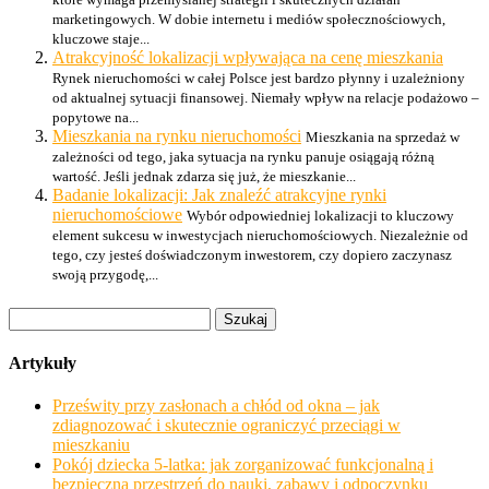
marketingowych. W dobie internetu i mediów społecznościowych,
kluczowe staje...
Atrakcyjność lokalizacji wpływająca na cenę mieszkania
Rynek nieruchomości w całej Polsce jest bardzo płynny i uzależniony
od aktualnej sytuacji finansowej. Niemały wpływ na relacje podażowo –
popytowe na...
Mieszkania na rynku nieruchomości
Mieszkania na sprzedaż w
zależności od tego, jaka sytuacja na rynku panuje osiągają różną
wartość. Jeśli jednak zdarza się już, że mieszkanie...
Badanie lokalizacji: Jak znaleźć atrakcyjne rynki
nieruchomościowe
Wybór odpowiedniej lokalizacji to kluczowy
element sukcesu w inwestycjach nieruchomościowych. Niezależnie od
tego, czy jesteś doświadczonym inwestorem, czy dopiero zaczynasz
swoją przygodę,...
Szukaj:
Artykuły
Prześwity przy zasłonach a chłód od okna – jak
zdiagnozować i skutecznie ograniczyć przeciągi w
mieszkaniu
Pokój dziecka 5-latka: jak zorganizować funkcjonalną i
bezpieczną przestrzeń do nauki, zabawy i odpoczynku