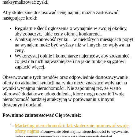
maksymalizować zyski.
Aby skutecznie dostosować cenę najmu, można zastosować
następujące kroki:
Regularnie śledź ogłoszenia o wynajmie w swojej okolicy,
aby zobaczyć, jakie ceny oferują konkurenci.
Analizuj sezonowość rynku – w niektórych miesiącach popyt
na wynajem może być wyższy niż w innych, co wpływa na
ceny.
Wykorzystaj opinie i komentarze najemców, aby zrozumieć,
co jest dla nich najważniejsze i na jakie funkcje są gotowi
zapłacić więcej.
Obserwowanie tych trendów oraz odpowiednie dostosowywanie
oferty do aktualnej sytuacji na rynku może znacząco wpłynąć na
wyniki wynajmu nieruchomości. Nie zapominaj też, że warto
oferować dodatkowe udogodnienia, które mogą uczynić Twoją
nieruchomość bardziej atrakcyjną w porównaniu z innymi
dostępnymi opcjami.
Powninno zainteresować Cię również:
Marketing nieruchomości: Jak skutecznie promować swoje
oferty najmu
Promowanie ofert najmu nieruchomości to wyzwanie,
które wymaga przemyślanej strategii i skutecznych działań