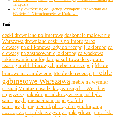
narzędzia
Kiedy Zwrócić się do Agencji Wynajmu: Przewodnik dla
Właścicieli Nieruchomości w Krakowie
Tagi
deski drewniane polimerowe
doskonałe malowanie
Warszawa
drewniane deski z polimeru
farba
elewacyjna silikonowa
lady do recepcji
lakierobejca
elewacyjna zastosowanie
lakierobejca woskowa
lakierowanie podłóg
lampa sufitowa do sypialni
leasing mebli biurowych
mebel do recepcji
Meble
meble
biurowe na zamówienie
Meble do recepcji
gabinetowe Warszawa
meble na wymiar
poznań
Montaż posadzek żywicznych - Wrocław
najwyższej jakości posadzki żywiczne
naklejki
samoprzylepne nacinane
napisy z folii
samoprzylepnej cennik
obrazy do sypialni
podłogi
posadzki z żywicy epoksydowej
posadzki
drewniane gdańsk