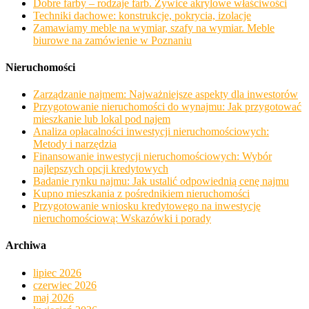
Dobre farby – rodzaje farb. Żywice akrylowe właściwości
Techniki dachowe: konstrukcje, pokrycia, izolacje
Zamawiamy meble na wymiar, szafy na wymiar. Meble
biurowe na zamówienie w Poznaniu
Nieruchomości
Zarządzanie najmem: Najważniejsze aspekty dla inwestorów
Przygotowanie nieruchomości do wynajmu: Jak przygotować
mieszkanie lub lokal pod najem
Analiza opłacalności inwestycji nieruchomościowych:
Metody i narzędzia
Finansowanie inwestycji nieruchomościowych: Wybór
najlepszych opcji kredytowych
Badanie rynku najmu: Jak ustalić odpowiednią cenę najmu
Kupno mieszkania z pośrednikiem nieruchomości
Przygotowanie wniosku kredytowego na inwestycję
nieruchomościową: Wskazówki i porady
Archiwa
lipiec 2026
czerwiec 2026
maj 2026