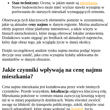
Stan techniczny:
Ocena, w jakim stanie są
mieszkania
.
Nowe budownictwo może mieć wyższe stawki wynajmu w
porównaniu do starszych mieszkań wymagających remontu.
Obserwacja tych kluczowych elementów pomoże w zrozumieniu,
jakie są aktualne
ceny najmu
w danym regionie. Można analizować
oferty poprzez różne platformy internetowe, a także wizyty w
biurach nieruchomości, które mogą oferować lokalne zestawienia.
Dodatkowo warto sięgnąć po feedback od aktualnych najemców,
który daje obraz tego, jak wygląda życie w danej okolicy.
Dzięki szczegółowej analizie rynku najmu można podjąć lepsze
decyzje oraz ustalić, jaka cena wynajmu byłaby adekwatna do
standardów w danym obszarze.
Jakie czynniki wpływają na cenę najmu
mieszkania?
Cena najmu mieszkania jest kształtowana przez wiele istotnych
czynników. Przede wszystkim,
lokalizacja
odgrywa kluczową rolę.
Mieszkania położone w centrum miasta zazwyczaj kosztują więcej
niż te w mniej popularnych dzielnicach. Warto również zwrócić
uwagę na bliskość do transportu publicznego, szkół, sklepów oraz
innych udogodnień, które mogą wpłynąć na
komfort
życia