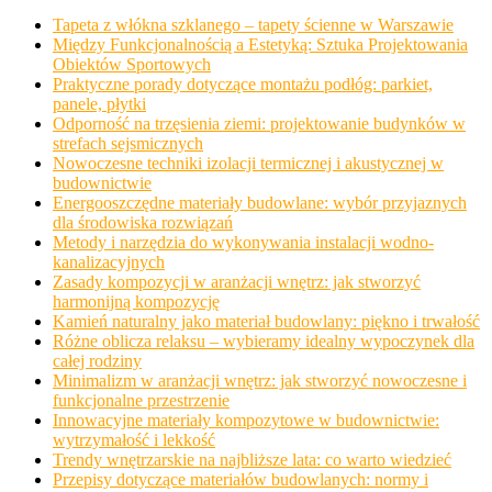
Tapeta z włókna szklanego – tapety ścienne w Warszawie
Między Funkcjonalnością a Estetyką: Sztuka Projektowania
Obiektów Sportowych
Praktyczne porady dotyczące montażu podłóg: parkiet,
panele, płytki
Odporność na trzęsienia ziemi: projektowanie budynków w
strefach sejsmicznych
Nowoczesne techniki izolacji termicznej i akustycznej w
budownictwie
Energooszczędne materiały budowlane: wybór przyjaznych
dla środowiska rozwiązań
Metody i narzędzia do wykonywania instalacji wodno-
kanalizacyjnych
Zasady kompozycji w aranżacji wnętrz: jak stworzyć
harmonijną kompozycję
Kamień naturalny jako materiał budowlany: piękno i trwałość
Różne oblicza relaksu – wybieramy idealny wypoczynek dla
całej rodziny
Minimalizm w aranżacji wnętrz: jak stworzyć nowoczesne i
funkcjonalne przestrzenie
Innowacyjne materiały kompozytowe w budownictwie:
wytrzymałość i lekkość
Trendy wnętrzarskie na najbliższe lata: co warto wiedzieć
Przepisy dotyczące materiałów budowlanych: normy i