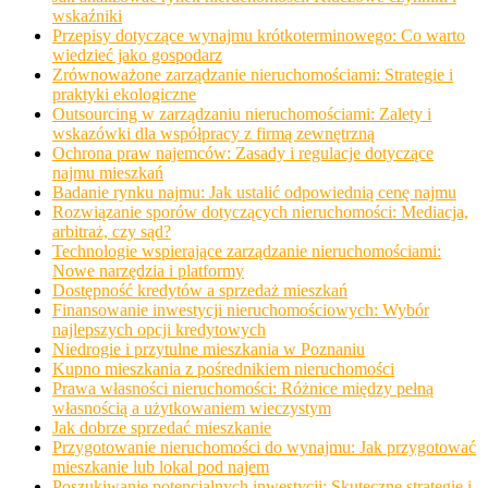
wskaźniki
Przepisy dotyczące wynajmu krótkoterminowego: Co warto
wiedzieć jako gospodarz
Zrównoważone zarządzanie nieruchomościami: Strategie i
praktyki ekologiczne
Outsourcing w zarządzaniu nieruchomościami: Zalety i
wskazówki dla współpracy z firmą zewnętrzną
Ochrona praw najemców: Zasady i regulacje dotyczące
najmu mieszkań
Badanie rynku najmu: Jak ustalić odpowiednią cenę najmu
Rozwiązanie sporów dotyczących nieruchomości: Mediacja,
arbitraż, czy sąd?
Technologie wspierające zarządzanie nieruchomościami:
Nowe narzędzia i platformy
Dostępność kredytów a sprzedaż mieszkań
Finansowanie inwestycji nieruchomościowych: Wybór
najlepszych opcji kredytowych
Niedrogie i przytulne mieszkania w Poznaniu
Kupno mieszkania z pośrednikiem nieruchomości
Prawa własności nieruchomości: Różnice między pełną
własnością a użytkowaniem wieczystym
Jak dobrze sprzedać mieszkanie
Przygotowanie nieruchomości do wynajmu: Jak przygotować
mieszkanie lub lokal pod najem
Poszukiwanie potencjalnych inwestycji: Skuteczne strategie i