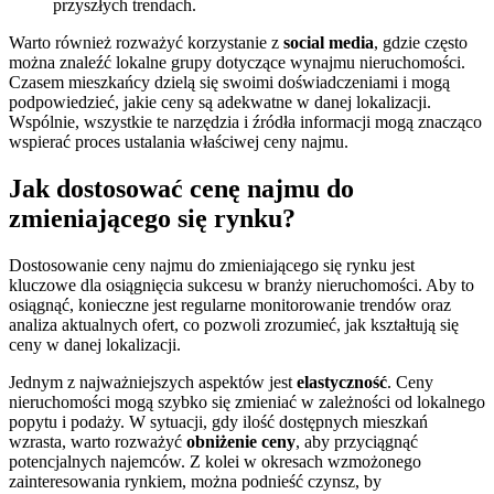
przyszłych trendach.
Warto również rozważyć korzystanie z
social media
, gdzie często
można znaleźć lokalne grupy dotyczące wynajmu nieruchomości.
Czasem mieszkańcy dzielą się swoimi doświadczeniami i mogą
podpowiedzieć, jakie ceny są adekwatne w danej lokalizacji.
Wspólnie, wszystkie te narzędzia i źródła informacji mogą znacząco
wspierać proces ustalania właściwej ceny najmu.
Jak dostosować cenę najmu do
zmieniającego się rynku?
Dostosowanie ceny najmu do zmieniającego się rynku jest
kluczowe dla osiągnięcia sukcesu w branży nieruchomości. Aby to
osiągnąć, konieczne jest regularne monitorowanie trendów oraz
analiza aktualnych ofert, co pozwoli zrozumieć, jak kształtują się
ceny w danej lokalizacji.
Jednym z najważniejszych aspektów jest
elastyczność
. Ceny
nieruchomości mogą szybko się zmieniać w zależności od lokalnego
popytu i podaży. W sytuacji, gdy ilość dostępnych mieszkań
wzrasta, warto rozważyć
obniżenie ceny
, aby przyciągnąć
potencjalnych najemców. Z kolei w okresach wzmożonego
zainteresowania rynkiem, można podnieść czynsz, by