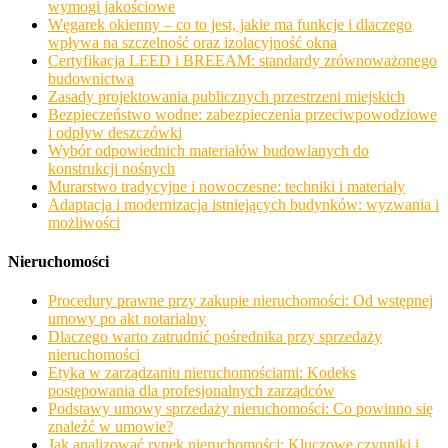
wymogi jakościowe
Węgarek okienny – co to jest, jakie ma funkcje i dlaczego
wpływa na szczelność oraz izolacyjność okna
Certyfikacja LEED i BREEAM: standardy zrównoważonego
budownictwa
Zasady projektowania publicznych przestrzeni miejskich
Bezpieczeństwo wodne: zabezpieczenia przeciwpowodziowe
i odpływ deszczówki
Wybór odpowiednich materiałów budowlanych do
konstrukcji nośnych
Murarstwo tradycyjne i nowoczesne: techniki i materiały
Adaptacja i modernizacja istniejących budynków: wyzwania i
możliwości
Nieruchomości
Procedury prawne przy zakupie nieruchomości: Od wstępnej
umowy po akt notarialny
Dlaczego warto zatrudnić pośrednika przy sprzedaży
nieruchomości
Etyka w zarządzaniu nieruchomościami: Kodeks
postępowania dla profesjonalnych zarządców
Podstawy umowy sprzedaży nieruchomości: Co powinno się
znaleźć w umowie?
Jak analizować rynek nieruchomości: Kluczowe czynniki i