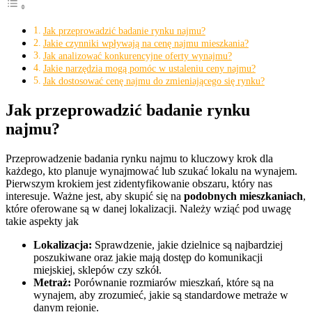
Jak przeprowadzić badanie rynku najmu?
Jakie czynniki wpływają na cenę najmu mieszkania?
Jak analizować konkurencyjne oferty wynajmu?
Jakie narzędzia mogą pomóc w ustaleniu ceny najmu?
Jak dostosować cenę najmu do zmieniającego się rynku?
Jak przeprowadzić badanie rynku
najmu?
Przeprowadzenie badania rynku najmu to kluczowy krok dla
każdego, kto planuje wynajmować lub szukać lokalu na wynajem.
Pierwszym krokiem jest zidentyfikowanie obszaru, który nas
interesuje. Ważne jest, aby skupić się na
podobnych mieszkaniach
,
które oferowane są w danej lokalizacji. Należy wziąć pod uwagę
takie aspekty jak
Lokalizacja:
Sprawdzenie, jakie dzielnice są najbardziej
poszukiwane oraz jakie mają dostęp do komunikacji
miejskiej, sklepów czy szkół.
Metraż:
Porównanie rozmiarów mieszkań, które są na
wynajem, aby zrozumieć, jakie są standardowe metraże w
danym rejonie.