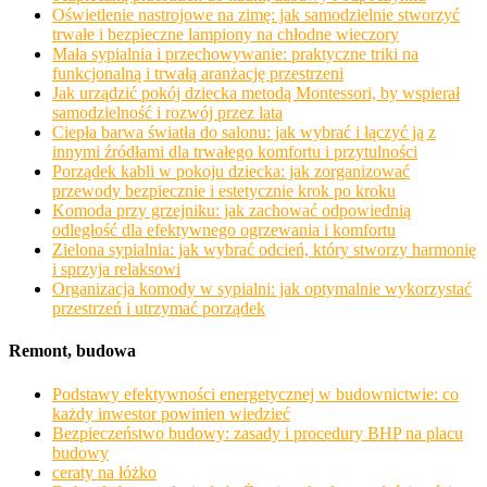
Oświetlenie nastrojowe na zimę: jak samodzielnie stworzyć
trwałe i bezpieczne lampiony na chłodne wieczory
Mała sypialnia i przechowywanie: praktyczne triki na
funkcjonalną i trwałą aranżację przestrzeni
Jak urządzić pokój dziecka metodą Montessori, by wspierał
samodzielność i rozwój przez lata
Ciepła barwa światła do salonu: jak wybrać i łączyć ją z
innymi źródłami dla trwałego komfortu i przytulności
Porządek kabli w pokoju dziecka: jak zorganizować
przewody bezpiecznie i estetycznie krok po kroku
Komoda przy grzejniku: jak zachować odpowiednią
odległość dla efektywnego ogrzewania i komfortu
Zielona sypialnia: jak wybrać odcień, który stworzy harmonię
i sprzyja relaksowi
Organizacja komody w sypialni: jak optymalnie wykorzystać
przestrzeń i utrzymać porządek
Remont, budowa
Podstawy efektywności energetycznej w budownictwie: co
każdy inwestor powinien wiedzieć
Bezpieczeństwo budowy: zasady i procedury BHP na placu
budowy
ceraty na łóżko