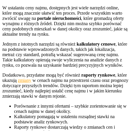
W ustalaniu ceny najmu, dostępnych jest wiele narzędzi online,
które mogą znacznie ułatwić ten proces. Przede wszystkim warto
zwrócić uwagę na
portale nieruchomości
, które gromadzą oferty
wynajmu z różnych źródeł. Dzięki nim można szybko porównać
ceny podobnych mieszkań w danej okolicy oraz zrozumieć, jakie są
aktualne trendy na rynku.
Jednym z istotnych narzędzi są również
kalkulatory cenowe
, które
na podstawie wprowadzonych danych, takich jak lokalizacja,
metraż czy standard, potrafią wskazać sugerowaną cenę najmu.
Takie kalkulatory opierają swoje wyliczenia na analizie danych z
rynku, co pozwala na uzyskanie bardziej precyzyjnych wyników.
Dodatkowo, przydatne mogą być również
raporty rynkowe
, które
ukazują
zmiany
w cenach najmu na przestrzeni czasu oraz prognozy
dotyczące przyszłych trendów. Dzięki tym raportom można lepiej
zrozumieć, kiedy najlepiej ustalić cenę najmu i w jakim kierunku
zmierzają stawki w danym rejonie.
Porównanie z innymi ofertami – szybkie zorientowanie się w
cenach najmu w danej okolicy.
Kalkulatory pomagają w ustaleniu rozsądnej stawki na
podstawie analiz rynkowych.
Raporty rynkowe dostarczają wiedzy o zmianach cen i