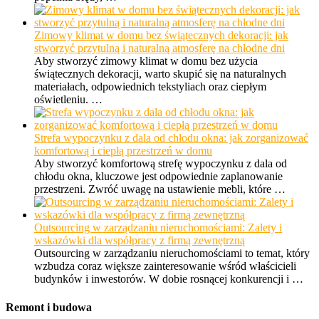
Zimowy klimat w domu bez świątecznych dekoracji: jak
stworzyć przytulną i naturalną atmosferę na chłodne dni
Aby stworzyć zimowy klimat w domu bez użycia
świątecznych dekoracji, warto skupić się na naturalnych
materiałach, odpowiednich tekstyliach oraz ciepłym
oświetleniu. …
Strefa wypoczynku z dala od chłodu okna: jak zorganizować
komfortową i ciepłą przestrzeń w domu
Aby stworzyć komfortową strefę wypoczynku z dala od
chłodu okna, kluczowe jest odpowiednie zaplanowanie
przestrzeni. Zwróć uwagę na ustawienie mebli, które …
Outsourcing w zarządzaniu nieruchomościami: Zalety i
wskazówki dla współpracy z firmą zewnętrzną
Outsourcing w zarządzaniu nieruchomościami to temat, który
wzbudza coraz większe zainteresowanie wśród właścicieli
budynków i inwestorów. W dobie rosnącej konkurencji i …
Remont i budowa