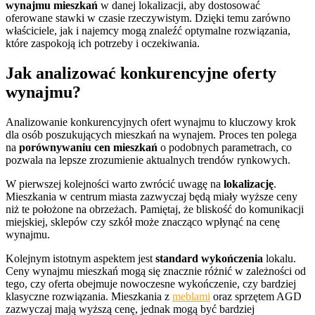
wynajmu mieszkań
w danej lokalizacji, aby dostosować
oferowane stawki w czasie rzeczywistym. Dzięki temu zarówno
właściciele, jak i najemcy mogą znaleźć optymalne rozwiązania,
które zaspokoją ich potrzeby i oczekiwania.
Jak analizować konkurencyjne oferty
wynajmu?
Analizowanie konkurencyjnych ofert wynajmu to kluczowy krok
dla osób poszukujących mieszkań na wynajem. Proces ten polega
na
porównywaniu cen mieszkań
o podobnych parametrach, co
pozwala na lepsze zrozumienie aktualnych trendów rynkowych.
W pierwszej kolejności warto zwrócić uwagę na
lokalizację
.
Mieszkania w centrum miasta zazwyczaj będą miały wyższe ceny
niż te położone na obrzeżach. Pamiętaj, że bliskość do komunikacji
miejskiej, sklepów czy szkół może znacząco wpłynąć na cenę
wynajmu.
Kolejnym istotnym aspektem jest
standard wykończenia
lokalu.
Ceny wynajmu mieszkań mogą się znacznie różnić w zależności od
tego, czy oferta obejmuje nowoczesne wykończenie, czy bardziej
klasyczne rozwiązania. Mieszkania z
meblami
oraz sprzętem AGD
zazwyczaj mają wyższą cenę, jednak mogą być bardziej