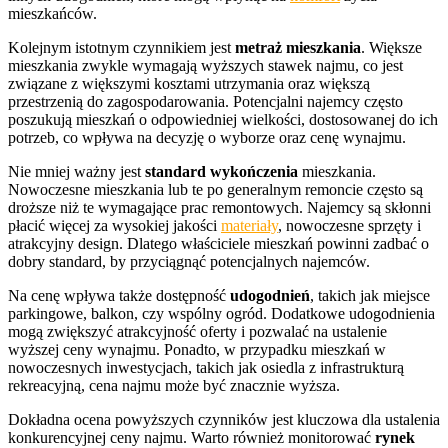
mieszkańców.
Kolejnym istotnym czynnikiem jest
metraż mieszkania
. Większe
mieszkania zwykle wymagają wyższych stawek najmu, co jest
związane z większymi kosztami utrzymania oraz większą
przestrzenią do zagospodarowania. Potencjalni najemcy często
poszukują mieszkań o odpowiedniej wielkości, dostosowanej do ich
potrzeb, co wpływa na decyzję o wyborze oraz cenę wynajmu.
Nie mniej ważny jest
standard wykończenia
mieszkania.
Nowoczesne mieszkania lub te po generalnym remoncie często są
droższe niż te wymagające prac remontowych. Najemcy są skłonni
płacić więcej za wysokiej jakości
materiały
, nowoczesne sprzęty i
atrakcyjny design. Dlatego właściciele mieszkań powinni zadbać o
dobry standard, by przyciągnąć potencjalnych najemców.
Na cenę wpływa także dostępność
udogodnień
, takich jak miejsce
parkingowe, balkon, czy wspólny ogród. Dodatkowe udogodnienia
mogą zwiększyć atrakcyjność oferty i pozwalać na ustalenie
wyższej ceny wynajmu. Ponadto, w przypadku mieszkań w
nowoczesnych inwestycjach, takich jak osiedla z infrastrukturą
rekreacyjną, cena najmu może być znacznie wyższa.
Dokładna ocena powyższych czynników jest kluczowa dla ustalenia
konkurencyjnej ceny najmu. Warto również monitorować
rynek