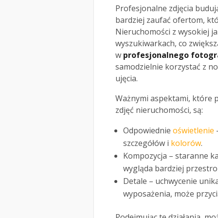
Profesjonalne zdjęcia buduj
bardziej zaufać ofertom, kt
Nieruchomości z wysokiej ja
wyszukiwarkach, co zwiększ
w
profesjonalnego fotogr
samodzielnie korzystać z n
ujęcia.
Ważnymi aspektami, które 
zdjęć nieruchomości, są:
Odpowiednie
oświetlenie
szczegółów i
kolorów
.
Kompozycja – staranne ka
wygląda bardziej przestro
Detale – uchwycenie unika
wyposażenia, może przyc
Podejmując te działania, mo