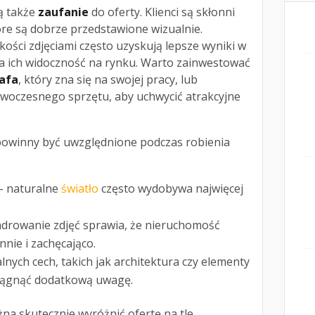
ą także
zaufanie
do oferty. Klienci są skłonni
óre są dobrze przedstawione wizualnie.
kości zdjęciami często uzyskują lepsze wyniki w
a ich widoczność na rynku. Warto zainwestować
afa
, który zna się na swojej pracy, lub
owoczesnego sprzętu, aby uchwycić atrakcyjne
powinny być uwzględnione podczas robienia
– naturalne
światło
często wydobywa najwięcej
drowanie zdjęć sprawia, że nieruchomość
nnie i zachęcająco.
lnych cech, takich jak architektura czy elementy
iągnąć dodatkową uwagę.
żna skutecznie wyróżnić ofertę na tle