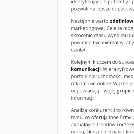
identyfikując ich potrzeby 
pozwoli na lepsze dopasowa
Następnie warto
zdefiniow
marketingowej. Cele te mog
skrócenie czasu wynajmu lu
powinien być mierzalny, aby
działań.
Kolejnym kluczem do sukce
komunikacji
. W era cyfrowe
portale nieruchomości, med
reklamowe online. Ważne jes
odpowiadają Twojej grupie 
informacji.
Analiza konkurencji to równi
temu, co oferują inne firmy
aktualnych trendów i oczek
rynku, śledzenie działań kon