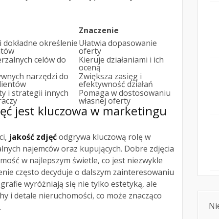
Znaczenie
 i dokładne określenie
Ułatwia dopasowanie
ntów
oferty
erzalnych celów do
Kieruje działaniami i ich
oceną
wnych narzędzi do
Zwiększa zasięg i
lientów
efektywność działań
y i strategii innych
Pomaga w dostosowaniu
raczy
własnej oferty
jęć jest kluczowa w marketingu
ci,
jakość zdjęć
odgrywa kluczową rolę w
alnych najemców oraz kupujących. Dobre zdjęcia
mość w najlepszym świetle, co jest niezwykle
enie często decyduje o dalszym zainteresowaniu
grafie wyróżniają się nie tylko estetyką, ale
chy i detale nieruchomości, co może znacząco
Ni
.