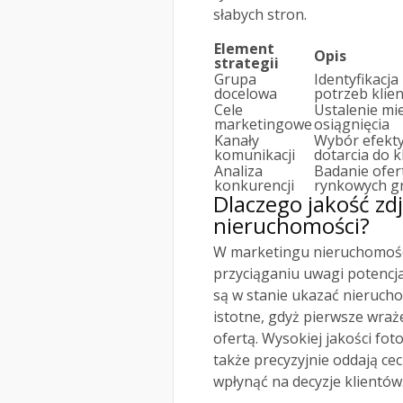
słabych stron.
Element
Opis
strategii
Grupa
Identyfikacja
docelowa
potrzeb klie
Cele
Ustalenie mi
marketingowe
osiągnięcia
Kanały
Wybór efekty
komunikacji
dotarcia do k
Analiza
Badanie ofert
konkurencji
rynkowych g
Dlaczego jakość zd
nieruchomości?
W marketingu nieruchomoś
przyciąganiu uwagi potencj
są w stanie ukazać nierucho
istotne, gdyż pierwsze wraż
ofertą. Wysokiej jakości foto
także precyzyjnie oddają ce
wpłynąć na decyzje klientów