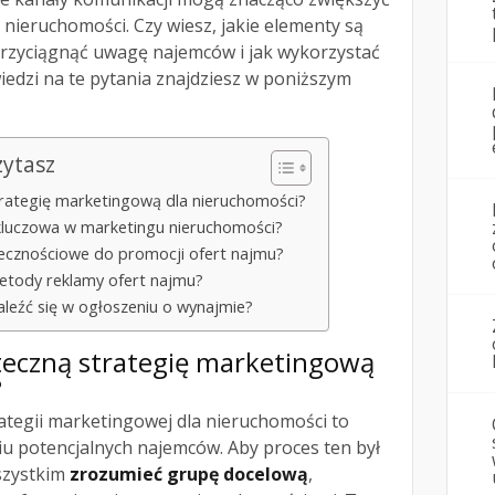
 nieruchomości. Czy wiesz, jakie elementy są
przyciągnąć uwagę najemców i jak wykorzystać
edzi na te pytania znajdziesz w poniższym
zytasz
rategię marketingową dla nieruchomości?
 kluczowa w marketingu nieruchomości?
ecznościowe do promocji ofert najmu?
metody reklamy ofert najmu?
aleźć się w ogłoszeniu o wynajmie?
teczną strategię marketingową
?
ategii marketingowej dla nieruchomości to
iu potencjalnych najemców. Aby proces ten był
szystkim
zrozumieć grupę docelową
,