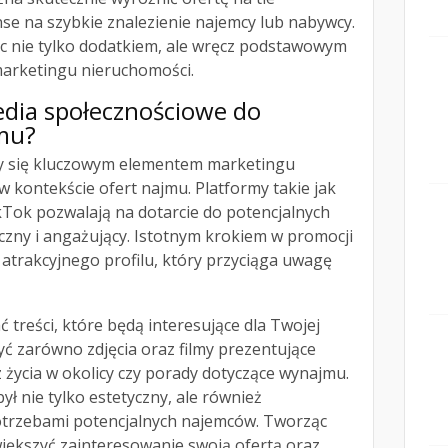
nse na szybkie znalezienie najemcy lub nabywcy.
ięc nie tylko dodatkiem, ale wręcz podstawowym
arketingu nieruchomości.
edia społecznościowe do
jmu?
ły się kluczowym elementem marketingu
w kontekście ofert najmu. Platformy takie jak
kTok pozwalają na dotarcie do potencjalnych
ny i angażujący. Istotnym krokiem w promocji
 atrakcyjnego profilu, który przyciąga uwagę
 treści, które będą interesujące dla Twojej
ć zarówno zdjęcia oraz filmy prezentujące
 z życia w okolicy czy porady dotyczące wynajmu.
ył nie tylko estetyczny, ale również
potrzebami potencjalnych najemców. Tworząc
iększyć zainteresowanie swoją ofertą oraz