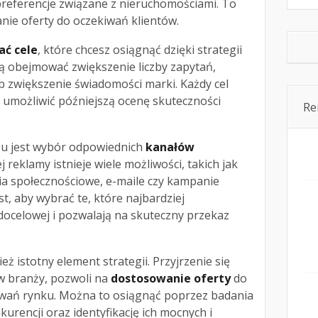
i preferencje związane z nieruchomościami. To
nie oferty do oczekiwań klientów.
ać cele
, które chcesz osiągnąć dzięki strategii
ą obejmować zwiększenie liczby zapytań,
b zwiększenie świadomości marki. Każdy cel
 umożliwić późniejszą ocenę skuteczności
Re
su jest wybór odpowiednich
kanałów
j reklamy istnieje wiele możliwości, takich jak
ia społecznościowe, e-maile czy kampanie
t, aby wybrać te, które najbardziej
docelowej i pozwalają na skuteczny przekaz
eż istotny element strategii. Przyjrzenie się
 w branży, pozwoli na
dostosowanie oferty
do
iwań rynku. Można to osiągnąć poprzez badania
kurencji oraz identyfikację ich mocnych i