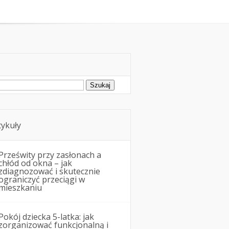
montowe
Nieruchomości
ukaj:
tykuły
Prześwity przy zasłonach a
chłód od okna – jak
zdiagnozować i skutecznie
ograniczyć przeciągi w
mieszkaniu
Pokój dziecka 5-latka: jak
zorganizować funkcjonalną i