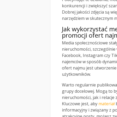
konkurencji i zwiększyć sza
Dobrej jakości zdjęcia są w
narzędziem w skutecznym m
Jak wykorzystać m
promocji ofert na
Media społecznościowe sta
nieruchomości, szczególnie 
Facebook, Instagram czy Ti
najemców w sposób dynamicz
ofert najmu jest utworzenie
użytkowników.
Warto regularnie publikować
grupy docelowej. Mogą to by
nieruchomości, jak i relacje
Kluczowe jest, aby
materiał
b
informacyjny i związany z 
atrakcyjne posty, możesz zw