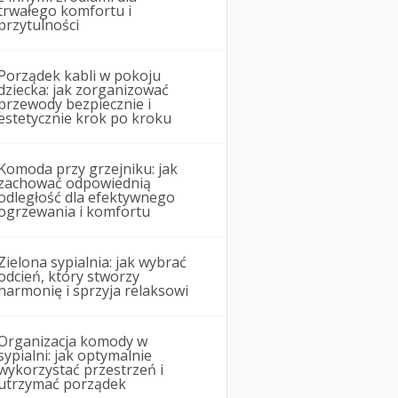
trwałego komfortu i
przytulności
Porządek kabli w pokoju
dziecka: jak zorganizować
przewody bezpiecznie i
estetycznie krok po kroku
Komoda przy grzejniku: jak
zachować odpowiednią
odległość dla efektywnego
ogrzewania i komfortu
Zielona sypialnia: jak wybrać
odcień, który stworzy
harmonię i sprzyja relaksowi
Organizacja komody w
sypialni: jak optymalnie
wykorzystać przestrzeń i
utrzymać porządek