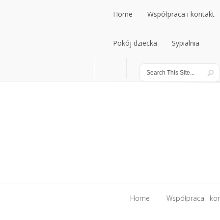
Home
Współpraca i kontakt
Home
Pokój dziecka
Współpraca i kontakt
Sypialnia
Pokój dziecka
Sypialnia
Home
Współpraca i ko