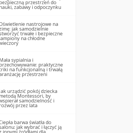
bezpieczną przestrzeń do
nauki, zabawy i odpoczynku
Oświetlenie nastrojowe na
zimę: jak samodzielnie
stworzyć trwałe i bezpieczne
lampiony na chłodne
wieczory
Mała sypialnia i
przechowywanie: praktyczne
triki na funkcjonalną i trwałą
aranżację przestrzeni
Jak urządzić pokój dziecka
metodą Montessori, by
wspierał samodzielność i
rozwój przez lata
Ciepła barwa światła do
salonu: jak wybrać i łączyć ją
z innymi źródłami dla