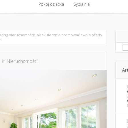
ntakt
Budowa, remont
Pokój dziecka
Komfort cieplny
Sypialnia
Kwestie pozare
Pokój dziecka
Sypialnia
ting nieruchomości: Jak skutecznie promować swoje oferty
u
Sz
 in
Nieruchomości
|
Ar