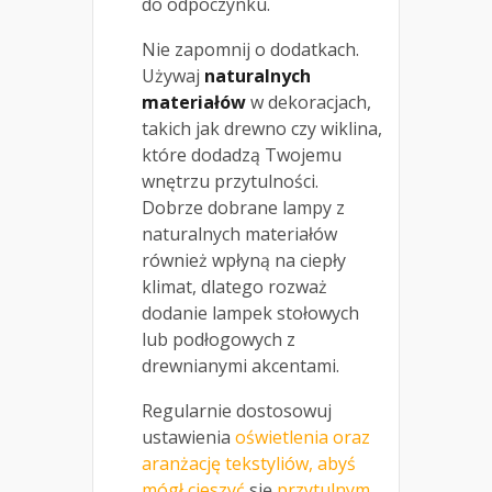
do odpoczynku.
Nie zapomnij o dodatkach.
Używaj
naturalnych
materiałów
w dekoracjach,
takich jak drewno czy wiklina,
które dodadzą Twojemu
wnętrzu przytulności.
Dobrze dobrane lampy z
naturalnych materiałów
również wpłyną na ciepły
klimat, dlatego rozważ
dodanie lampek stołowych
lub podłogowych z
drewnianymi akcentami.
Regularnie dostosowuj
ustawienia
oświetlenia oraz
aranżację tekstyliów, abyś
mógł cieszyć
się
przytulnym