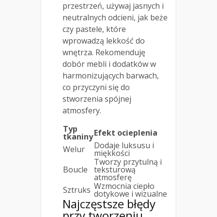
przestrzeń, używaj jasnych i
neutralnych odcieni, jak beże
czy pastele, które
wprowadzą lekkość do
wnętrza. Rekomenduję
dobór mebli i dodatków w
harmonizujących barwach,
co przyczyni się do
stworzenia spójnej
atmosfery.
Typ
Efekt ocieplenia
tkaniny
Dodaje luksusu i
Welur
miękkości
Tworzy przytulną i
Boucle
teksturową
atmosferę
Wzmocnia ciepło
Sztruks
dotykowe i wizualne
Najczęstsze błędy
przy tworzeniu