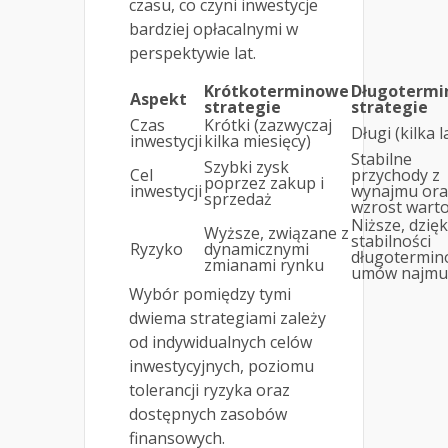
czasu, co czyni inwestycje
bardziej opłacalnymi w
perspektywie lat.
Krótkoterminowe
Długoterm
Aspekt
strategie
strategie
Czas
Krótki (zazwyczaj
Długi (kilka l
inwestycji
kilka miesięcy)
Stabilne
Szybki zysk
Cel
przychody z
poprzez zakup i
inwestycji
wynajmu ora
sprzedaż
wzrost warto
Niższe, dzięk
Wyższe, związane z
stabilności
Ryzyko
dynamicznymi
długotermin
zmianami rynku
umów najmu
Wybór pomiędzy tymi
dwiema strategiami zależy
od indywidualnych celów
inwestycyjnych, poziomu
tolerancji ryzyka oraz
dostępnych zasobów
finansowych.