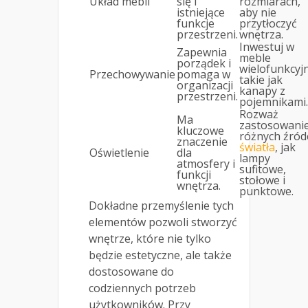
Układ mebli
się i
rozmiarach,
istniejące
aby nie
funkcje
przytłoczyć
przestrzeni.
wnętrza.
Inwestuj w
Zapewnia
meble
porządek i
wielofunkcyj
Przechowywanie
pomaga w
takie jak
organizacji
kanapy z
przestrzeni.
pojemnikami.
Rozważ
Ma
zastosowani
kluczowe
różnych źród
znaczenie
światła
, jak
Oświetlenie
dla
lampy
atmosfery i
sufitowe,
funkcji
stołowe i
wnętrza.
punktowe.
Dokładne przemyślenie tych
elementów pozwoli stworzyć
wnętrze, które nie tylko
będzie estetyczne, ale także
dostosowane do
codziennych potrzeb
użytkowników. Przy