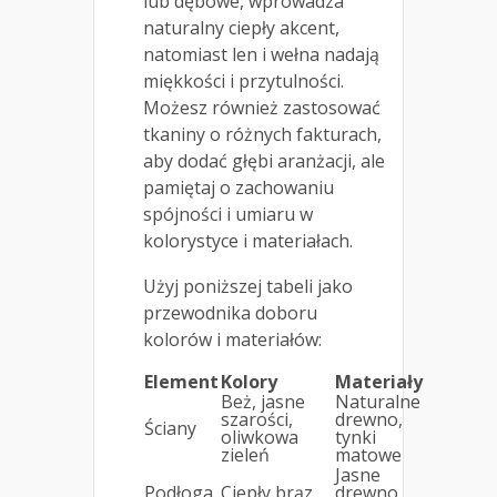
lub dębowe, wprowadza
naturalny ciepły akcent,
natomiast len i wełna nadają
miękkości i przytulności.
Możesz również zastosować
tkaniny o różnych fakturach,
aby dodać głębi aranżacji, ale
pamiętaj o zachowaniu
spójności i umiaru w
kolorystyce i materiałach.
Użyj poniższej tabeli jako
przewodnika doboru
kolorów i materiałów:
Element
Kolory
Materiały
Beż, jasne
Naturalne
szarości,
drewno,
Ściany
oliwkowa
tynki
zieleń
matowe
Jasne
Podłoga
Ciepły brąz
drewno