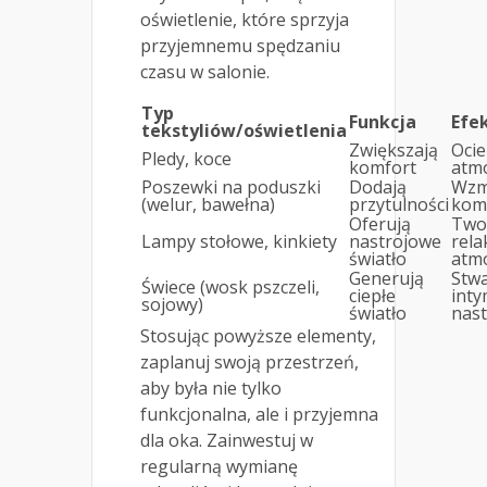
oświetlenie, które sprzyja
przyjemnemu spędzaniu
czasu w salonie.
Typ
Funkcja
Efe
tekstyliów/oświetlenia
Zwiększają
Ocie
Pledy, koce
komfort
atm
Poszewki na poduszki
Dodają
Wzm
(welur, bawełna)
przytulności
kom
Oferują
Two
Lampy stołowe, kinkiety
nastrojowe
rela
światło
atm
Generują
Stwa
Świece (wosk pszczeli,
ciepłe
int
sojowy)
światło
nast
Stosując powyższe elementy,
zaplanuj swoją przestrzeń,
aby była nie tylko
funkcjonalna, ale i przyjemna
dla oka. Zainwestuj w
regularną wymianę