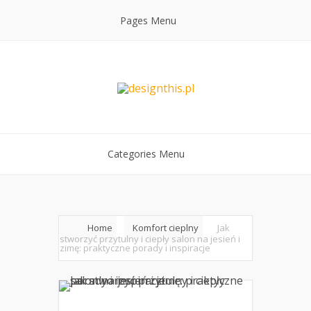
Pages Menu
Categories Menu
Home
Komfort cieplny
Jak
stworzyć przytulny i ciepły salon na jesień i
zimę: praktyczne porady i inspiracje