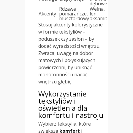
dębowe
Rdzawe
Wełna,
Akcenty
pomarańcze,
len,
musztardowy
aksamit
Stosuj akcenty kolorystyczne
w formie tekstyliów –
poduszek czy zasłon – by
dodać wyrazistości wnętrzu.
Zwracaj uwagę na dobór
matowych i połyskujących
powierzchni, by uniknąć
monotonności i nadać
wnętrzu głębię.
Wykorzystanie
tekstyliów i
oświetlenia dla
komfortu i nastroju
Wybierz tekstylia, które
zwiększą
komfort
i