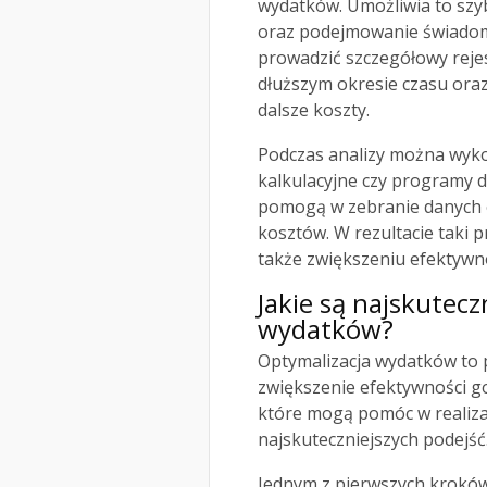
wydatków. Umożliwia to szyb
oraz podejmowanie świadomy
prowadzić szczegółowy reje
dłuższym okresie czasu oraz
dalsze koszty.
Podczas analizy można wykor
kalkulacyjne czy programy 
pomogą w zebranie danych 
kosztów. W rezultacie taki p
także zwiększeniu efektywn
Jakie są najskutecz
wydatków?
Optymalizacja wydatków to p
zwiększenie efektywności g
które mogą pomóc w realizac
najskuteczniejszych podejść
Jednym z pierwszych kroków