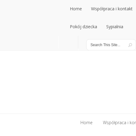
Home
Współpraca i kontakt
Home
Pokój dziecka
Współpraca i kontakt
Sypialnia
Pokój dziecka
Sypialnia
Home
Współpraca i ko