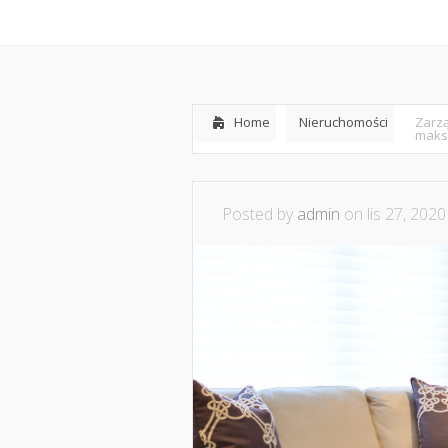
Home
Współpraca i ko
Home
Nieruchomości
Zarzą
maks
Posted by
admin
on lis 27, 2020