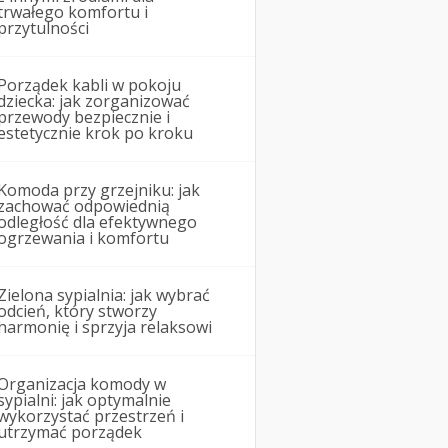
trwałego komfortu i
przytulności
Porządek kabli w pokoju
dziecka: jak zorganizować
przewody bezpiecznie i
estetycznie krok po kroku
Komoda przy grzejniku: jak
zachować odpowiednią
odległość dla efektywnego
ogrzewania i komfortu
Zielona sypialnia: jak wybrać
odcień, który stworzy
harmonię i sprzyja relaksowi
Organizacja komody w
sypialni: jak optymalnie
wykorzystać przestrzeń i
utrzymać porządek