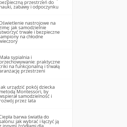
bezpieczną przestrzeń do
nauki, zabawy i odpoczynku
Oświetlenie nastrojowe na
zimę: jak samodzielnie
stworzyć trwałe i bezpieczne
lampiony na chłodne
wieczory
Mała sypialnia i
przechowywanie: praktyczne
triki na funkcjonalną i trwałą
aranżację przestrzeni
Jak urządzić pokój dziecka
metodą Montessori, by
wspierał samodzielność i
rozwój przez lata
Ciepła barwa światła do
salonu: jak wybrać i łączyć ją
z innymi źródłami dla