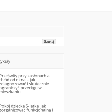
montowe
Nieruchomości
ukaj:
tykuły
Prześwity przy zasłonach a
chłód od okna – jak
zdiagnozować i skutecznie
ograniczyć przeciągi w
mieszkaniu
Pokój dziecka 5-latka: jak
zorganizować funkcjonalną i