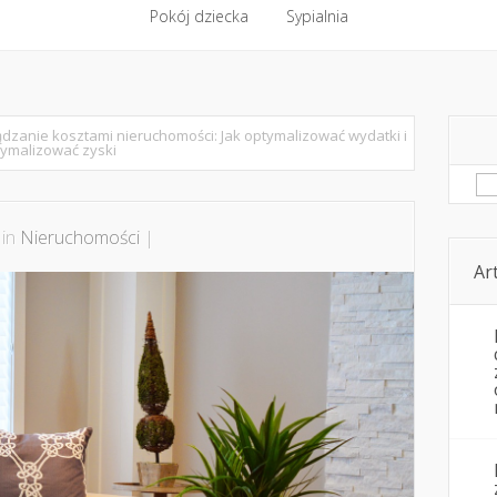
ntakt
Budowa, remont
Pokój dziecka
Komfort cieplny
Sypialnia
Kwestie pozare
Pokój dziecka
Sypialnia
dzanie kosztami nieruchomości: Jak optymalizować wydatki i
ymalizować zyski
Sz
 in
Nieruchomości
|
Ar