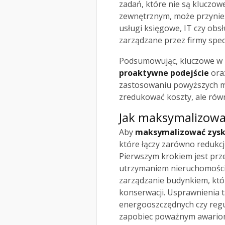
zadań, które nie są kluczowe
zewnętrznym, może przynieś
usługi księgowe, IT czy obs
zarządzane przez firmy specj
Podsumowując, kluczowe w p
proaktywne podejście
oraz
zastosowaniu powyższych me
zredukować koszty, ale rów
Jak maksymalizowa
Aby
maksymalizować zyski
które łączy zarówno redukcj
Pierwszym krokiem jest prz
utrzymaniem nieruchomości
zarządzanie budynkiem, któ
konserwacji. Usprawnienia 
energooszczędnych czy regu
zapobiec poważnym awario