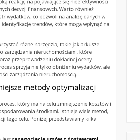
ką reakcję na pojawiające się nieefektywności
ch decyzji finansowych. Warto również
str wydatków, co pozwoli na analizę danych w
 identyfikację trendów, które mogą wpłynąć na
zystać różne narzędzia, takie jak arkusze
do zarządzania nieruchomościami, które
oraz przeprowadzeniu dokładnej oceny
roces sprzyja nie tylko obniżeniu wydatków, ale
ości zarządzania nieruchomością.
niejsze metody optymalizacji
roces, który ma na celu zmniejszenie kosztów i
ospodarowania środkami. Istnieje wiele metod,
ji tego celu. Poniżej przedstawiamy kilka
.
 jest
renegocjacja umów z dostawcami
.