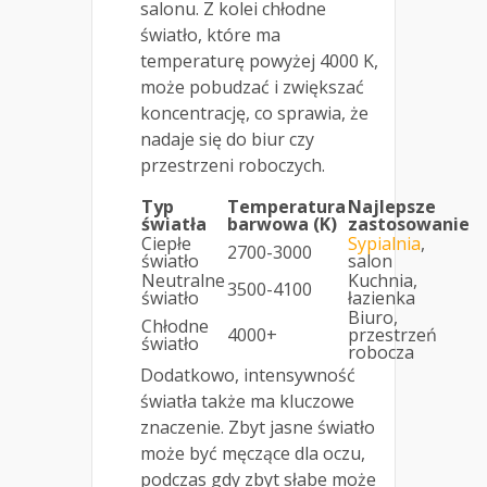
salonu. Z kolei chłodne
światło, które ma
temperaturę powyżej 4000 K,
może pobudzać i zwiększać
koncentrację, co sprawia, że
nadaje się do biur czy
przestrzeni roboczych.
Typ
Temperatura
Najlepsze
światła
barwowa (K)
zastosowanie
Ciepłe
Sypialnia
,
2700-3000
światło
salon
Neutralne
Kuchnia,
3500-4100
światło
łazienka
Biuro,
Chłodne
4000+
przestrzeń
światło
robocza
Dodatkowo, intensywność
światła także ma kluczowe
znaczenie. Zbyt jasne światło
może być męczące dla oczu,
podczas gdy zbyt słabe może