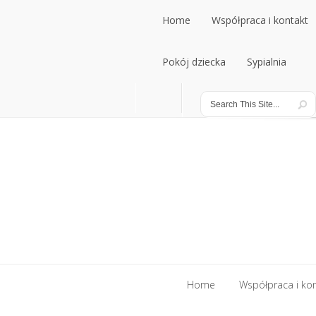
Home
Współpraca i kontakt
Home
Pokój dziecka
Współpraca i kontakt
Sypialnia
Pokój dziecka
Sypialnia
Home
Współpraca i ko