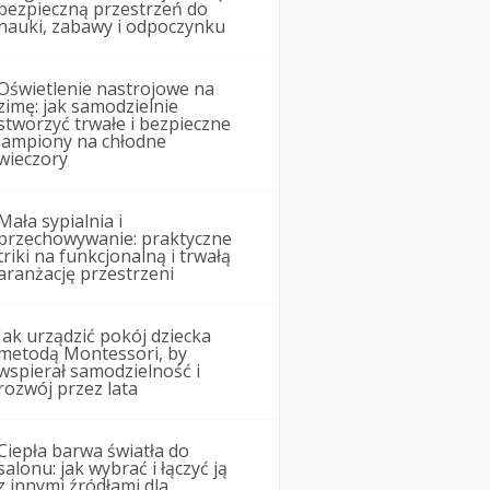
bezpieczną przestrzeń do
nauki, zabawy i odpoczynku
Oświetlenie nastrojowe na
zimę: jak samodzielnie
stworzyć trwałe i bezpieczne
lampiony na chłodne
wieczory
Mała sypialnia i
przechowywanie: praktyczne
triki na funkcjonalną i trwałą
aranżację przestrzeni
Jak urządzić pokój dziecka
metodą Montessori, by
wspierał samodzielność i
rozwój przez lata
Ciepła barwa światła do
salonu: jak wybrać i łączyć ją
z innymi źródłami dla