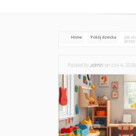
Home
Współpraca i ko
Home
Pokój dziecka
Jak ur
przez 
Posted by
admin
on cze 4, 2026