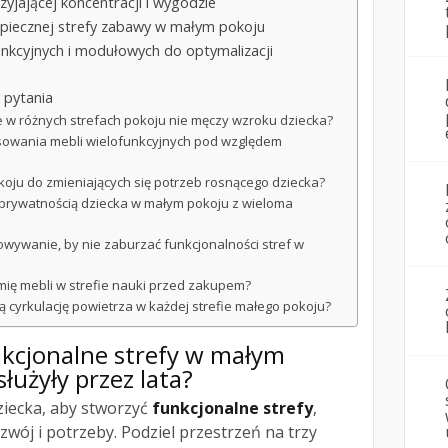
zyjającej koncentracji i wygodzie
zpiecznej strefy zabawy w małym pokoju
unkcyjnych i modułowych do optymalizacji
 pytania
ie w różnych strefach pokoju nie męczy wzroku dziecka?
osowania mebli wielofunkcyjnych pod względem
koju do zmieniających się potrzeb rosnącego dziecka?
 prywatnością dziecka w małym pokoju z wieloma
wywanie, by nie zaburzać funkcjonalności stref w
mię mebli w strefie nauki przed zakupem?
 cyrkulację powietrza w każdej strefie małego pokoju?
nkcjonalne strefy w małym
służyły przez lata?
ziecka, aby stworzyć
funkcjonalne strefy
,
zwój i potrzeby. Podziel przestrzeń na trzy