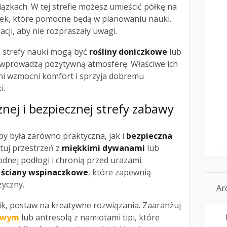
zkach. W tej strefie możesz umieścić półkę na
atek, które pomocne będą w planowaniu nauki.
cji, aby nie rozpraszały uwagi.
ą strefy nauki mogą być
rośliny doniczkowe
lub
 wprowadzą pozytywną atmosferę. Właściwe ich
ni wzmocni komfort i sprzyja dobremu
i.
nej i bezpiecznej strefy zabawy
by była zarówno praktyczna, jak i
bezpieczna
tuj przestrzeń z
miękkimi dywanami
lub
odnej podłogi i chronią przed urazami.
z
ściany wspinaczkowe
, które zapewnią
zyczny.
Ar
ik, postaw na kreatywne rozwiązania. Zaaranżuj
rowym
lub antresolą z namiotami tipi, które