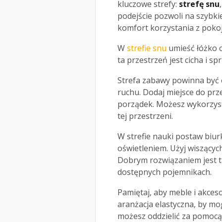
kluczowe strefy:
strefę snu
podejście pozwoli na szybk
komfort korzystania z pokoj
W
strefie snu
umieść łóżko o
ta przestrzeń jest cicha i sp
Strefa zabawy powinna być o
ruchu. Dodaj miejsce do pr
porządek. Możesz wykorzy
tej przestrzeni.
W strefie nauki postaw biu
oświetleniem. Użyj wiszącyc
Dobrym rozwiązaniem jest t
dostępnych pojemnikach.
Pamiętaj, aby meble i akces
aranżacja elastyczna, by mo
możesz oddzielić za pomocą 