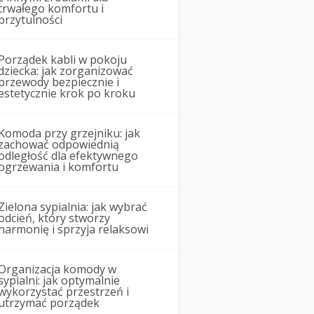
trwałego komfortu i
przytulności
Porządek kabli w pokoju
dziecka: jak zorganizować
przewody bezpiecznie i
estetycznie krok po kroku
Komoda przy grzejniku: jak
zachować odpowiednią
odległość dla efektywnego
ogrzewania i komfortu
Zielona sypialnia: jak wybrać
odcień, który stworzy
harmonię i sprzyja relaksowi
Organizacja komody w
sypialni: jak optymalnie
wykorzystać przestrzeń i
utrzymać porządek