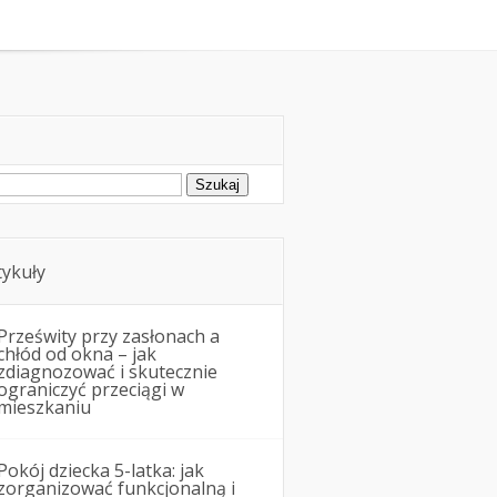
montowe
Nieruchomości
ukaj:
tykuły
Prześwity przy zasłonach a
chłód od okna – jak
zdiagnozować i skutecznie
ograniczyć przeciągi w
mieszkaniu
Pokój dziecka 5-latka: jak
zorganizować funkcjonalną i