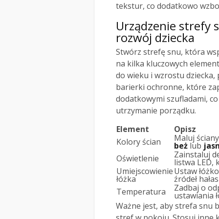
tekstur, co dodatkowo wzbo
Urządzenie strefy 
rozwój dziecka
Stwórz strefę snu, która ws
na kilka kluczowych eleme
do wieku i wzrostu dziecka,
barierki ochronne, które z
dodatkowymi szufladami, co 
utrzymanie porządku.
Element
Opisz
Maluj ściany
Kolory ścian
beż
lub
jasn
Zainstaluj d
Oświetlenie
listwa LED, 
Umiejscowienie
Ustaw łóżko
łóżka
źródeł hałas
Zadbaj o od
Temperatura
ustawiania 
Ważne jest, aby strefa snu 
stref w pokoju. Stosuj inne k