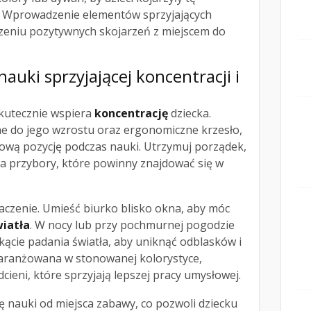
. Wprowadzenie elementów sprzyjających
eniu pozytywnych skojarzeń z miejscem do
nauki sprzyjającej koncentracji i
skutecznie wspiera
koncentrację
dziecka.
 do jego wzrostu oraz ergonomiczne krzesło,
ową pozycję podczas nauki. Utrzymuj porządek,
na przybory, które powinny znajdować się w
aczenie. Umieść biurko blisko okna, aby móc
iatła
. W nocy lub przy pochmurnej pogodzie
ącie padania światła, aby uniknąć odblasków i
zaaranżowana w stonowanej kolorystyce,
cieni, które sprzyjają lepszej pracy umysłowej.
fę nauki od miejsca zabawy, co pozwoli dziecku