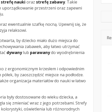
,
strefę nauki
oraz
strefę zabawy
. Takie
ie uporządkowanie przestrzeni oraz zapewni
u.
raz ewentualnie szafkę nocną. Upewnij się, że
rzyja relaksowi.
Re
twarta, by dziecko miało dużo miejsca do
zechowywania zabawek, aby łatwo utrzymać
stać
dywany
lub
parawany
do wyodrębnienia
rko z ergonomicznym krzesłem i odpowiednim
h półek, by zaoszczędzić miejsce na podłodze.
akże organizacja materiałów do nauki w łatwo
oria były dostosowane do wieku dziecka, a
gła się zmieniać wraz z jego potrzebami. Strefy
kolorystyki, oświetlenia lub różnorodnych