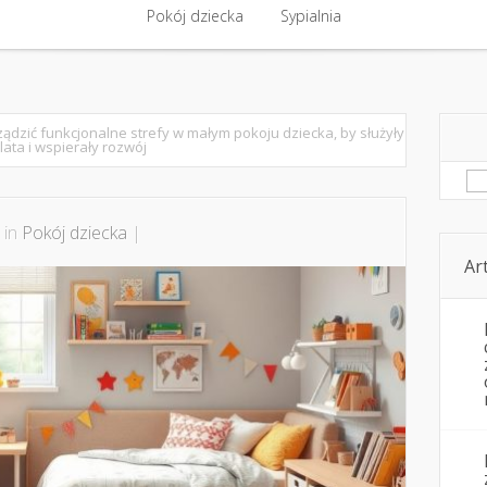
ntakt
Budowa, remont
Pokój dziecka
Komfort cieplny
Sypialnia
Kwestie pozare
Pokój dziecka
Sypialnia
ządzić funkcjonalne strefy w małym pokoju dziecka, by służyły
lata i wspierały rozwój
Sz
 in
Pokój dziecka
|
Ar