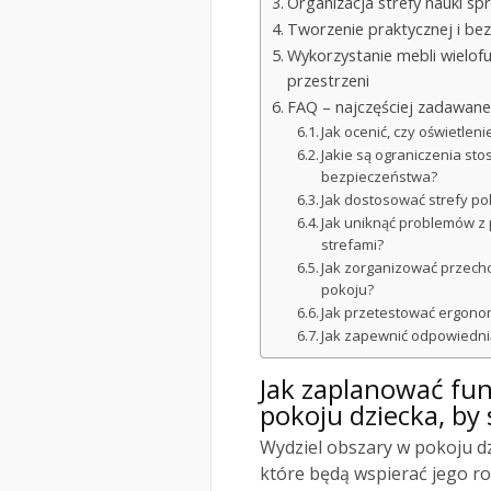
Organizacja strefy nauki spr
Tworzenie praktycznej i be
Wykorzystanie mebli wielof
przestrzeni
FAQ – najczęściej zadawane
Jak ocenić, czy oświetlen
Jakie są ograniczenia st
bezpieczeństwa?
Jak dostosować strefy po
Jak uniknąć problemów z
strefami?
Jak zorganizować przecho
pokoju?
Jak przetestować ergono
Jak zapewnić odpowiednią
Jak zaplanować fu
pokoju dziecka, by 
Wydziel obszary w pokoju d
które będą wspierać jego ro