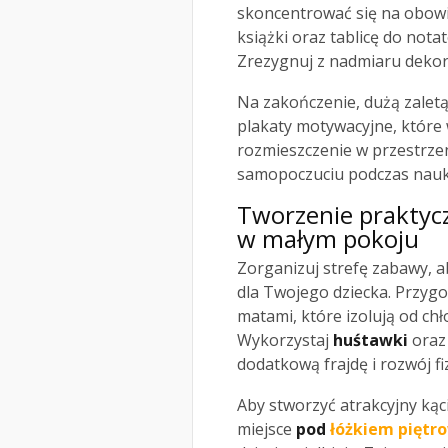
skoncentrować się na obowią
książki oraz tablicę do not
Zrezygnuj z nadmiaru dekora
Na zakończenie, dużą zalet
plakaty motywacyjne, które
rozmieszczenie w przestrze
samopoczuciu podczas nauk
Tworzenie praktycz
w małym pokoju
Zorganizuj strefę zabawy, a
dla Twojego dziecka. Przygo
matami, które izolują od chł
Wykorzystaj
huśtawki
ora
dodatkową frajdę i rozwój fi
Aby stworzyć atrakcyjny kąc
miejsce
pod
łóżkiem pięt