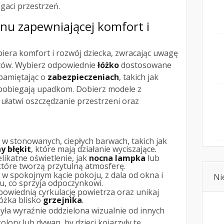
gaci przestrzeń.
snu zapewniającej komfort i
piera komfort i rozwój dziecka, zwracając uwagę
ntów. Wybierz odpowiednie
łóżko
dostosowane
 pamiętając o
zabezpieczeniach
, takich jak
apobiegają upadkom. Dobierz modele z
ułatwi oszczędzanie przestrzeni oraz
 w stonowanych, ciepłych barwach, takich jak
y błękit
, które mają działanie wyciszające.
elikatne oświetlenie, jak
nocna lampka
lub
które tworzą przytulną atmosferę.
 w spokojnym kącie pokoju, z dala od okna i
Ni
u, co sprzyja odpoczynkowi.
powiednią cyrkulację powietrza oraz unikaj
łóżka blisko
grzejnika
.
była wyraźnie oddzielona wizualnie od innych
olory lub dywan, by dzieci kojarzyły tę