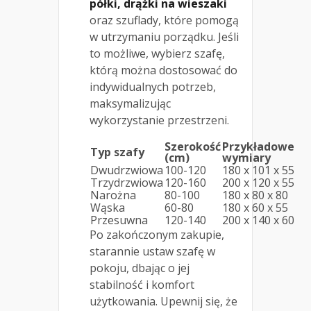
półki, drążki na wieszaki
oraz szuflady, które pomogą
w utrzymaniu porządku. Jeśli
to możliwe, wybierz szafę,
którą można dostosować do
indywidualnych potrzeb,
maksymalizując
wykorzystanie przestrzeni.
Szerokość
Przykładowe
Typ szafy
(cm)
wymiary
Dwudrzwiowa
100-120
180 x 101 x 55
Trzydrzwiowa
120-160
200 x 120 x 55
Narożna
80-100
180 x 80 x 80
Wąska
60-80
180 x 60 x 55
Przesuwna
120-140
200 x 140 x 60
Po zakończonym zakupie,
starannie ustaw szafę w
pokoju, dbając o jej
stabilność i komfort
użytkowania. Upewnij się, że