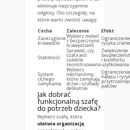
eliminuje nieprzyjemne
odgłosy. Oto szczegóły, na
które warto zwrócić uwagę:
Cecha
Zalecenie
Efekt
Wybierz mebel
Zaokrąglone
Ograniczenie
z bezpiecznymi
krawędzie
ryzyka zrani
krawędziami
Sprawdź, czy
Zwiększenie
szafa jest
bezpieczeńs
Stabilność
solidnie
i komfortu
skonstruowana
użytkowania
Wybierz
Ograniczenie
System
mechanizmy,
hałasu i ryzy
cichego
które zamykają
przytrzaśnięc
zamykania
drzwi i szuflady
palców
delikatnie
Jak dobrać
funkcjonalną szafę
do potrzeb dziecka?
Wybierz szafę, która
ułatwia organizację