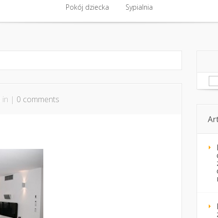
ntakt
Budowa, remont
Pokój dziecka
Komfort cieplny
Sypialnia
Kwestie pozare
Pokój dziecka
Sypialnia
Sz
 in |
0 comments
Ar