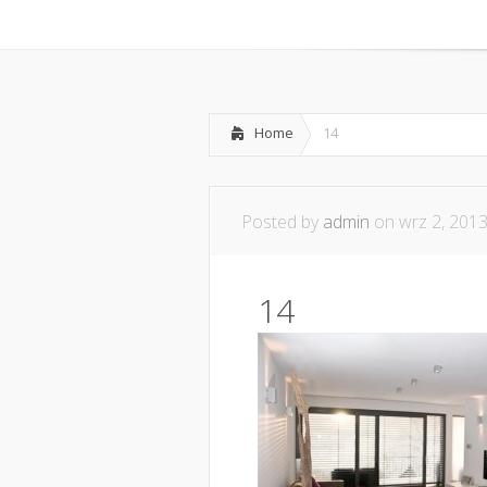
Home
Współpraca i ko
Home
14
Posted by
admin
on wrz 2, 2013
14