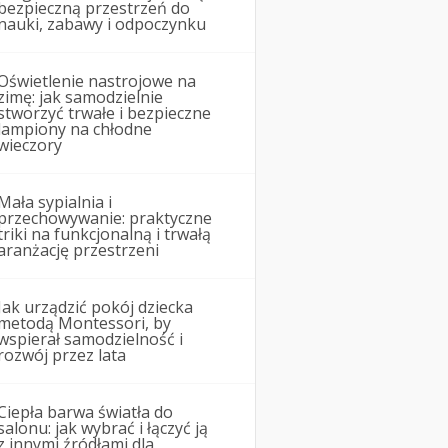
bezpieczną przestrzeń do
nauki, zabawy i odpoczynku
Oświetlenie nastrojowe na
zimę: jak samodzielnie
stworzyć trwałe i bezpieczne
lampiony na chłodne
wieczory
Mała sypialnia i
przechowywanie: praktyczne
triki na funkcjonalną i trwałą
aranżację przestrzeni
Jak urządzić pokój dziecka
metodą Montessori, by
wspierał samodzielność i
rozwój przez lata
Ciepła barwa światła do
salonu: jak wybrać i łączyć ją
z innymi źródłami dla