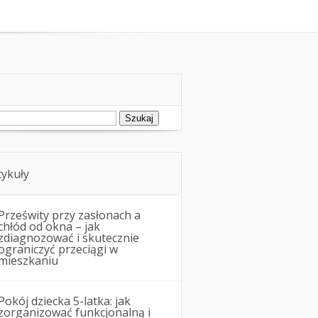
montowe
Nieruchomości
ukaj:
tykuły
Prześwity przy zasłonach a
chłód od okna – jak
zdiagnozować i skutecznie
ograniczyć przeciągi w
mieszkaniu
Pokój dziecka 5-latka: jak
zorganizować funkcjonalną i