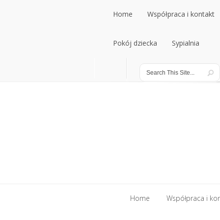
Home
Współpraca i kontakt
Home
Pokój dziecka
Współpraca i kontakt
Sypialnia
Pokój dziecka
Sypialnia
Home
Współpraca i ko