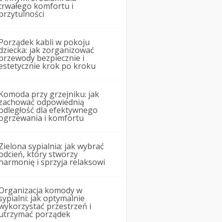
trwałego komfortu i
przytulności
Porządek kabli w pokoju
dziecka: jak zorganizować
przewody bezpiecznie i
estetycznie krok po kroku
Komoda przy grzejniku: jak
zachować odpowiednią
odległość dla efektywnego
ogrzewania i komfortu
Zielona sypialnia: jak wybrać
odcień, który stworzy
harmonię i sprzyja relaksowi
Organizacja komody w
sypialni: jak optymalnie
wykorzystać przestrzeń i
utrzymać porządek