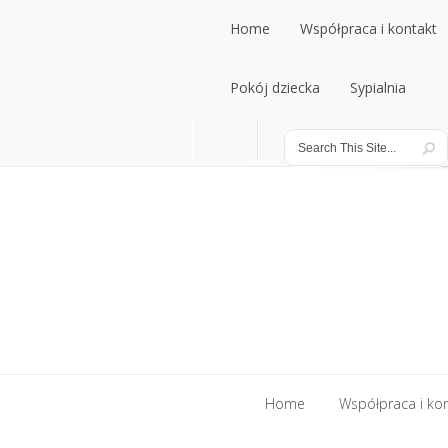
Home
Współpraca i kontakt
Home
Pokój dziecka
Współpraca i kontakt
Sypialnia
Pokój dziecka
Sypialnia
Home
Współpraca i ko