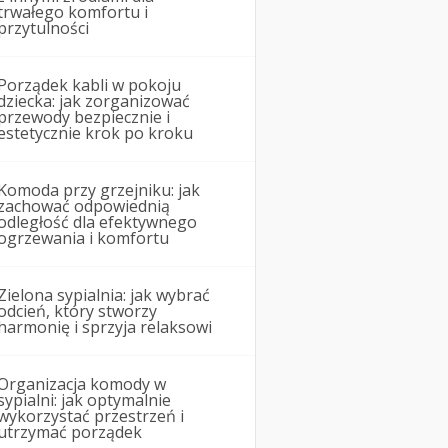
trwałego komfortu i
przytulności
Porządek kabli w pokoju
dziecka: jak zorganizować
przewody bezpiecznie i
estetycznie krok po kroku
Komoda przy grzejniku: jak
zachować odpowiednią
odległość dla efektywnego
ogrzewania i komfortu
Zielona sypialnia: jak wybrać
odcień, który stworzy
harmonię i sprzyja relaksowi
Organizacja komody w
sypialni: jak optymalnie
wykorzystać przestrzeń i
utrzymać porządek