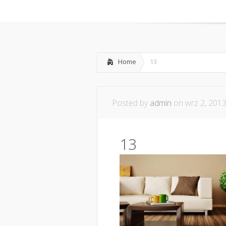
Home
Współpraca i ko
Home
13
Posted by
admin
on wrz 2, 2013
13