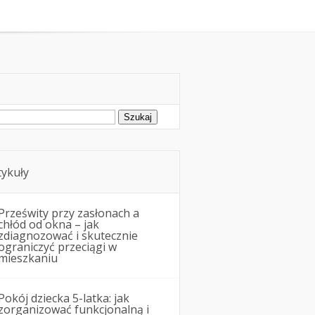
montowe
Nieruchomości
ukaj:
tykuły
Prześwity przy zasłonach a
chłód od okna – jak
zdiagnozować i skutecznie
ograniczyć przeciągi w
mieszkaniu
Pokój dziecka 5-latka: jak
zorganizować funkcjonalną i