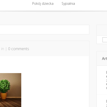
ntakt
Budowa, remont
Pokój dziecka
Komfort cieplny
Sypialnia
Kwestie pozare
Pokój dziecka
Sypialnia
Sz
 in |
0 comments
Ar